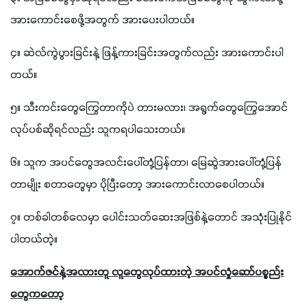
အားကောင်းစေဖို့အတွက် အားပေးပါတယ်။
၄။ ဆဲလ်ကွဲပွားခြင်းနဲ့ ဖြန့်ကားခြင်းအတွက်လည်း အားကောင်းပါ
တယ်။
၅။ သီးကင်းတွေကြွေတာကိုပဲ တားမလား၊ အရွက်တွေကြွေအောင်
လုပ်ပစ်ဆိုရင်လည်း သူကရပါသေးတယ်။
၆။ သူက အပင်တွေအလင်းပေါ်တုံ့ပြန်တာ၊ မြေဆွဲအားပေါ်တုံ့ပြန်
တာမျိုး စတာတွေမှာ ပိုပြီးတော့ အားကောင်းလာစေပါတယ်။
၇။ တစ်ခါတစ်လေမှာ ပေါင်းသတ်ဆေးအဖြစ်နဲ့တောင် အသုံးပြုနိုင်
ပါတယ်တဲ့။
အောက်ဇင်နဲ့အလားတူ လူတွေလုပ်ထားတဲ့ အပင်လှုံဆော်ပစ္စည်း
တွေကတော့