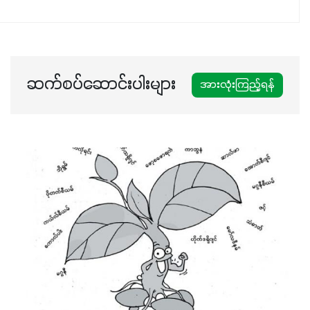
ပါဖက်(perfect)မယ့် စမတ်သီးစုံနော် အရွေးမမှားတာသေချာပြီ
မလို့ အတွေးမများဘဲ သီးနှံတိုင်းကြီးထွားအောင် ဖန်းလင့်ရဲ့ #စ
မတ်သီးစုံကို သုံးကြပါစို့....
ဆက်စပ်ဆောင်းပါးများ
အားလုံးကြည့်ရန်