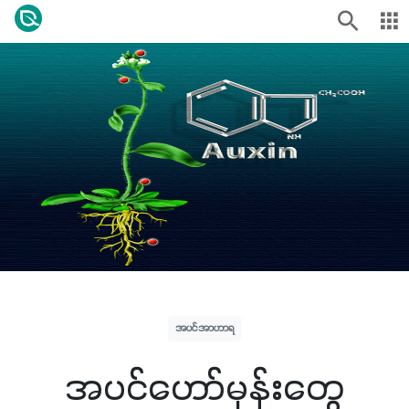
အပင်အာဟာရ
အပင်ဟော်မုန်းတွေ