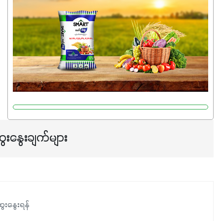
မှုကို အားပေးကာ သီးနှံပင်များ၏အရွက်များစိမ်းလန်းသန်စွမ်း
ပြီး အစာချက်လုပ်မှုအားကောင်းစေပါတယ်။ အပင်၏ပင်ပိုင်း
ကြီးထွားမှုကို တိုးမြင့်စေကာ အပင်သန်၍ အကြီးမြန်စေပါတယ်။
သင့်တော်တဲ့ Phosphorus 7%ပါဝင်မှုကြောင့် အပင်ရဲ့ အမြစ်
ဖွဲ့စည်းတည်ဆောက်မှုကို ပို၍သန်မာလာအောင် အားပေးပါ
တယ်။ ဒါ့အပြင် ပန်းပွင့်ခြင်း၊အသီးသီးခြင်း၊အစေ့တည်ခြင်း
လုပ်ငန်းစဉ်များကိုလည်း အားပေးပါတယ်။ လုံလောက်တဲ့
Potassium 8%က အပင်ရဲ့ ရောဂါဒဏ်၊ရာသီဥတုဒဏ်ခံနိုင်ရည်
ရှိမှုကို မြင့်တက်စေပြီး အသီးအရည်အသွေး၊ အရွယ်အစားနဲ့
အရသာ ပိုမိုကောင်းမွန်စေဖို့အတွက် လိုအပ်တဲ့အာဟာရဓာတ်
ေးနွေးချက်များ
ဖြစ်ပါတယ်။ ဟူးမစ်အက်စစ်ပါဝင်ပေါင်းစပ်ထားတဲ့အတွက်
အာဟာရဓာတ်စုပ်ယူမှုကောင်းမွန်လာခြင်း၊မြေဆီလွှာဖွဲ့စည်းပုံ
နှင့်ရေထိန်းနိုင်စွမ်းအားကောင်းလာခြင်းအပါအဝင်
အကျိုးကျေးဇူးများစွာကိုရရှိစေမှာဖြစ်ပါတယ်။ စပါးအပါအဝင်
နှံစားသီးနှံများ၊ပဲအမျိုးမျိုး၊ဟင်းသီးဟင်းရွက်နဲ့ ဥယျာဉ်ခြံသီးနှံ
ေးနွေးရန်
အားလုံးမှာ အသုံးပြုနိုင်တယ်ဆိုတော့ တစ်မျိုးတည်းနဲ့ အားလုံး