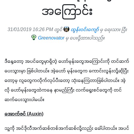
အကြောင်း
31/01/2019 16:26 PM တွင်
ထွန်းဝင်းကျော်
မှ ရေးသား ပြီး
Greenovator
မှ ပေးပို့ထားပါသည်။
ဒီနေ့တော့ အပင်တွေမှာရှိတဲ့ ဟော်မုန်းတွေအကြောင်းကို တင်ဆက်
ပေးသွားမှာ ဖြစ်ပါတယ်။ အဲ့ဟော် မုန်းတွေက ကောင်းလွန်းလို့ဆိုပြီး
တော့မှ လူတွေကလိုက်လုပ်ပီးတော့ သုံးနေကြတာဖြစ်ပါတယ်။ အဲ့
လို ဟော်မုန်းတွေထဲကနေ နာမည်ကြီး လက်ရွေးစင်တွေကို တင်
ဆက်ပေးသွားပါမယ်။
အောက်ဇင် (Auxin)
သူ့ကို အင်ဒိုလီအက်ဆစ်တစ်အက်ဆစ်လို့လည်း ခေါ်ပါတယ်။ အပင်