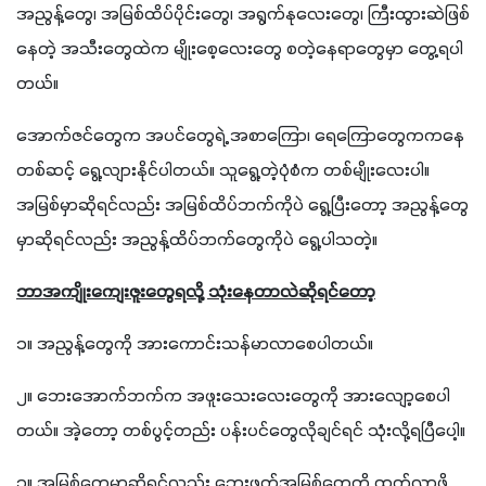
အညွန့်တွေ၊ အမြစ်ထိပ်ပိုင်းတွေ၊ အရွက်နုလေးတွေ၊ ကြီးထွားဆဲဖြစ်
နေတဲ့ အသီးတွေထဲက မျိုးစေ့လေးတွေ စတဲ့နေရာတွေမှာ တွေ့ရပါ 
တယ်။
အောက်ဇင်တွေက အပင်တွေရဲ့ အစာကြော၊ ရေကြောတွေကကနေ
တစ်ဆင့် ရွေ့လျားနိုင်ပါတယ်။ သူရွေ့တဲ့ပုံစံက တစ်မျိုးလေးပါ။ 
အမြစ်မှာဆိုရင်လည်း အမြစ်ထိပ်ဘက်ကိုပဲ ရွေ့ပြီးတော့ အညွန့်တွေ
မှာဆိုရင်လည်း အညွန့်ထိပ်ဘက်တွေကိုပဲ ရွေ့ပါသတဲ့။
ဘာအကျိုးကျေးဇူးတွေရလို့ သုံးနေတာလဲဆိုရင်တော့
၁။ အညွန့်တွေကို အားကောင်းသန်မာလာစေပါတယ်။
၂။ ဘေးအောက်ဘက်က အဖူးသေးလေးတွေကို အားလျော့စေပါ
တယ်။ အဲ့တော့ တစ်ပွင့်တည်း ပန်းပင်တွေလိုချင်ရင် သုံးလို့ရပြီပေါ့။
၃။ အမြစ်တွေမှာဆိုရင်လည်း ဘေးဖက်အမြစ်တွေကို ထွက်လာဖို့ 