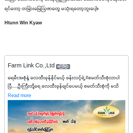
ရင်တော့ တခြားမြေဩဇာတွေ မသုံးရတော့ဘူးပေါ့။
Htunn Win Kyaw
Farm Link Co.,Ltd
ကြော်ငြာ
ရေမီးအစုံနဲ့ လေထီးခုန်နိုင်မယ့် ဖန်းလင့်ရဲ့ #စမတ်သီးစုံလာပါ
ပြီ.....ဦးကြီးတို့ရေ ‌လေထီးခုန်ချင်ပေမယ့် စမတ်သီးစုံကို မသိ
သေးရင်တော့ ဒီစာလေးကို ဆက်ဖတ်‌ပေးပါ #စမတ်သီးစုံဆိုတာ
Read more
အပင်တိုင်းအတွက် အဓိကအာဟာရNPK (19:7:8)နဲ့ #ဟူးမစ်
အက်စစ်တို့ အချိုးကျ ပေါင်းစပ်ထားတဲ့ ကွန်ပေါင်း
ဓာတ်မြေဩဇာဖြစ်ပါတယ်။ အဓိကအကျိုးကျေးဇူးတွေအနေနဲ့
ကတော့ နိုက်ထရိုဂျင် 19%ပါဝင်တဲ့အတွက် ကလိုရိုဖီးလ်ဖွဲ့စည်း