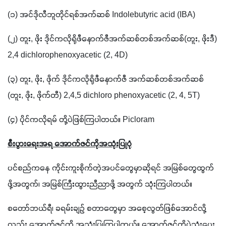
(၁) အင်ဒိုလီဘူတိုင်ရစ်အက်ဆစ် Indolebutyric acid (IBA)
(၂) တူး, ဖိုး ဒိုင်ကလိုရိုဖီနောက်ဇီအက်ဆစ်တစ်အက်ဆစ်(တူး, ဖိုးဒီ) 
2,4 dichlorophenoxyacetic (2, 4D)
(၃) တူး, ဖိုး, ဖိုက် ဒိုင်ကလိုရိုဖီနောက်ဇီ အက်ဆစ်တစ်အက်ဆစ် 
(တူး, ဖိုး, ဖိုက်တီ) 2,4,5 dichloro phenoxyacetic (2, 4, 5T)
(၄) ပိုင်ကလိုရမ် တို့ပဲဖြစ်ကြပါတယ်။ Picloram 
စီးပွားရေးအရ အောက်ဇင်ကိုအသုံးပြုပုံ
ပင်စည်ကနေ ကိုင်းကူးစိုက်တဲ့အပင်တွေမှာဆိုရင် အမြစ်တွေထွက်
ဖို့အတွက်၊ အမြစ်ကြီးထွားညီညာဖို့ အတွက် သုံးကြပါတယ်။
စတော်ဘယ်ရီ၊ ခရမ်းချဉ် စတာတွေမှာ အစေ့လွတ်ဖြစ်အောင်လို့
လည်း အောက်ဇင်ကို အသုံးပြုကြပါတယ်။ အောက်ဇင်ကိုပဲသုံးပေး