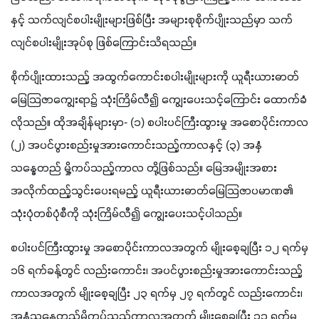
နှင့် သက်လျင်စပါးမျိုးများဖြစ်ပြီး အများစုစိုက်ပျိုးသည်မှာ သက်
လျင်စပါးမျိုးအုပ်စု ဖြစ်ကြောင်းသိရသည်။
စိုက်ပျိုးထားသည့် အထွက်ကောင်းစပါးမျိုးများကို ယူရီးယားဓာတ်
မြေသြဇာကျွေးရာ၌ သုံးကြိမ်လီ၍ ကျွေးပေးသင့်ကြောင်း ထောက်ခံ
လိုသည်။ ထိုအချိန်များမှာ- (၁) စပါးပင်ကြီးထွားမှု အစောပိုင်းကာလ 
(၂) အပင်ပွားစည်းမှုအားကောင်းသည့်ကာလနှင့် (၃) အနှံ
သန္ဓေတည် မှို့ကပ်သည့်ကာလ တို့ဖြစ်သည်။ မြေအမျိုးအစား
အလိုက်ထည့်သွင်းပေးရမည့် ယူရီးယားဓာတ်မြေသြဇာပမာဏ၏ 
သုံးပုံတစ်ပုံစီကို သုံးကြိမ်လီ၍ ကျွေးပေးသင့်ပါသည်။
စပါးပင်ကြီးထွားမှု အစောပိုင်းကာလအတွက် မျိုးစေ့ချပြီး ၁၂ ရက်မှ 
၁၆ ရက်ခန့်တွင် လည်းကောင်း၊ အပင်ပွားစည်းမှုအားကောင်းသည့် 
ကာလအတွက် မျိုးစေ့ချပြီး ၂၃ ရက်မှ ၂၇ ရက်တွင် လည်းကောင်း၊ 
အနှံသန္ဓေတည်မှို့ကပ်သည့်ကာလအတွက် မျိုးစေ့ချပြီး ၃၃ ရက်မှ 