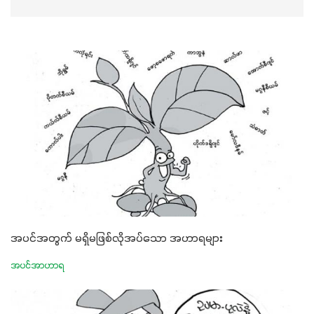
အပင်အတွက် မရှိမဖြစ်လိုအပ်သော အဟာရများ
အပင်အာဟာရ