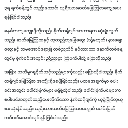
၃ရ ရက်ခန့်တွင် လည်းကောင်း ယူရီးယားဓာတ်မြေသြဇာကျွေးပေး
ရန်ဖြစ်ပါသည်။
စနစ်တကျကျွေးဖို့လိုသည်။ နိုက်ထရိုဂျင်အာဟာရက ဆုံးရှုံးလွယ်
သည်။ ဓာတ်မြေသြဇာနှင့် ထုထည်တူမြေဆွေး (သို့မဟုတ်) နွားချေး
ဆွေးနှင့် သမအောင်ရော၍ တစ်ညသိပ် နှပ်ထားကာ နောက်တစ်နေ့
တွင်မှ စိုက်ခင်းအတွင်း ညီညာစွာ ကြဲပက်ပါလို့ ပြောလိုသည်။
အခြား သတိမူဂရုစိုက်သင့်သည်များကိုလည်း ပြောလိုပါသည်။ နိုက်
ထရိုဂျင်မြေသြဇာ အကျိုးရှိစေဖို့ဖြစ်သည်။ ပထမအချက်မှာ စပါး
ခင်းအတွင်း ပေါင်းမြက်များ မရှိဖို့လိုပါသည်။ ပေါင်းမြက်ပင်များက 
စပါးပင်အတွက်ထည့်ပေးလိုက်သော နိုက်ထရိုဂျင်ကို ယှဉ်ပြိုင်လုယူ
စားသုံးနိုင်သည်။ ယူရီးယားဓာတ်မြေသြဇာမကျွေးမီ ပေါင်းမြက်
ကင်းစင်အောင်လုပ်ရန် ဖြစ်ပါသည်။