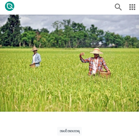
အပင်အာဟာရ