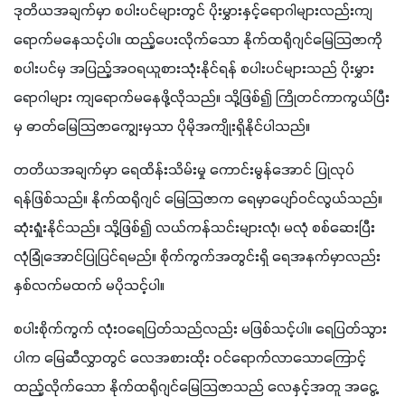
ဒုတိယအချက်မှာ စပါးပင်များတွင် ပိုးမွှားနှင့်ရောဂါများလည်းကျ
ရောက်မနေသင့်ပါ။ ထည့်ပေးလိုက်သော နိုက်ထရိုဂျင်မြေသြဇာကို 
စပါးပင်မှ အပြည့်အဝရယူစားသုံးနိုင်ရန် စပါးပင်များသည် ပိုးမွှား
ရောဂါများ ကျရောက်မနေဖို့လိုသည်။ သို့ဖြစ်၍ ကြိုတင်ကာကွယ်ပြီး
မှ ဓာတ်မြေသြဇာကျွေးမှသာ ပိုမိုအကျိုးရှိနိုင်ပါသည်။ 
တတိယအချက်မှာ ရေထိန်းသိမ်းမှု ကောင်းမွန်အောင် ပြုလုပ်
ရန်ဖြစ်သည်။ နိုက်ထရိုဂျင် မြေသြဇာက ရေမှာပျော်ဝင်လွယ်သည်။ 
ဆုံးရှုံးနိုင်သည်။ သို့ဖြစ်၍ လယ်ကန်သင်းများလုံ၊ မလုံ စစ်ဆေးပြီး 
လုံခြုံအောင်ပြုပြင်ရမည်။ စိုက်ကွက်အတွင်းရှိ ရေအနက်မှာလည်း 
နှစ်လက်မထက် မပိုသင့်ပါ။ 
စပါးစိုက်ကွက် လုံးဝရေပြတ်သည်လည်း မဖြစ်သင့်ပါ။ ရေပြတ်သွား
ပါက မြေဆီလွှာတွင် လေအစားထိုး ဝင်ရောက်လာသောကြောင့် 
ထည့်လိုက်သော နိုက်ထရိုဂျင်မြေသြဇာသည် လေနှင့်အတူ အငွေ့