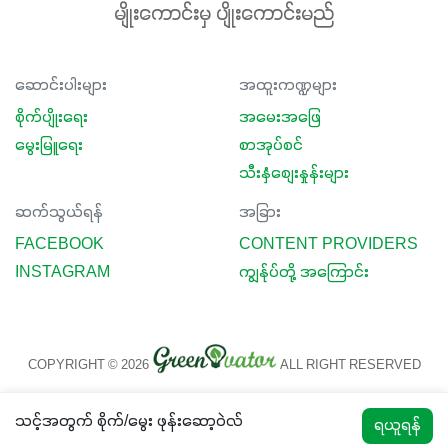
မျိုးကောင်းမှ ပျိုးကောင်းမည်
ဆောင်းပါးများ
အထူးကဏ္ဍများ
စိုက်ပျိုးရေး
အမေးအဖြေ
မွေးမြူရေး
စာအုပ်စင်
သီးနှံစျေးနှုန်းများ
ဆက်သွယ်ရန်
အခြား
FACEBOOK
CONTENT PROVIDERS
INSTAGRAM
ကျွန်ုပ်တို့ အကြောင်း
COPYRIGHT © 2026
ALL RIGHT RESERVED
သင့်အတွက် စိုက်/မွေး ဖုန်းဆော့ဝဲလ်
ရယူရန်