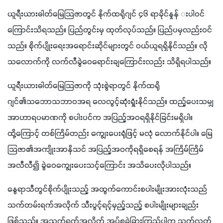
ယူရီးယားဓါတ်မြေသြဇာတွင် နိုက်ထရိုဂျင် ၄၆ ရာခိုင်နှုန် းပါဝင်
ကြောင်းသိရသည်။ ပြည်တွင်းမှ ထုတ်လုပ်သည်။ ပြည်ပမှလည်းဝင်
သည်။ စိုက်ပျိုးရေးအရောင်းဆိုင်များတွင် ဝယ်ယူရရှိနိုင်သည်။ လို
သလောက်ကို လက်လီခွဲဝေရောင်းချကြောင်းလည်း သိရှိရပါသည်။
ယူရီးယားဓါတ်မြေသြဇာကို သုံးစွဲရာတွင် နိုက်ထရို
ဂျင်၏သဘောသဘာဝအရ လေလွင့်ဆုံးရှုံးနိုင်သည်။ ထည့်ပေးသမျှ
အာဟာရပမာဏကို စပါးပင်က အပြည့်အဝရရှိနိုင်ခြင်းမရှိပါ။ 
ထို့ကြောင့် တစ်ကြိမ်တည်း ကျွေးပေးရုံဖြင့် မလုံ လောက်နိုင်ပါ။ မြေ
သြဇာ၏အကျိုးအာနိသင် အပြည့်အဝကိုရရှိစေရန် အကြိမ်ကြိမ်
အလီလီ၍ ခွဲဝေကျွေးပေးသင့်ကြောင်း အသိပေးလိုပါသည်။
နွေရာသီတွင်စိုက်ပျိုးသည့် အထွက်ကောင်းစပါးမျိုးအားလုံးသည် 
သက်တမ်းရက်အလိုက် သီးပွင့်ရင့်မှည့်သည့် စပါးမျိုးများချည်း
ဖြစ်သည်။ အသက်ရက်အလိုက် အုပ်စုခွဲခြားကြည့်ပါက သက်လတ်