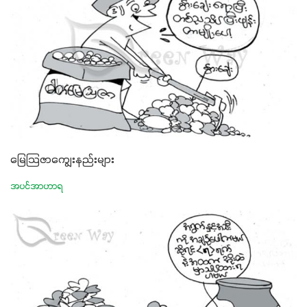
မြေသြဇာကျွေးနည်းများ
အပင်အာဟာရ