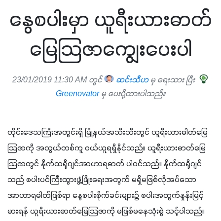
နွေစပါးမှာ ယူရီးယားဓာတ်
မြေသြဇာကျွေးပေးပါ
23/01/2019 11:30 AM တွင်
ဆင်းသီဟ
မှ ရေးသား ပြီး
Greenovator
မှ ပေးပို့ထားပါသည်။
တိုင်းဒေသကြီးအတွင်းရှိ မြို့နယ်အသီးသီးတွင် ယူရီးယားဓါတ်မြေ
သြဇာကို အလွယ်တစ်ကူ ဝယ်ယူရရှိနိုင်သည်။ ယူရီးယားဓာတ်မြေ
သြဇာတွင် နိုက်ထရိုဂျင်အာဟာရဓာတ် ပါဝင်သည်။ နိုက်ထရိုဂျင်
သည် စပါးပင်ကြီးထွားဖွံ့ဖြိုးရေးအတွက် မရှိမဖြစ်လိုအပ်သော 
အာဟာရဓါတ်ဖြစ်ရာ နွေစပါးစိုက်ခင်းများ၌ စပါးအထွက်နှုန်းမြင့်
မားရန် ယူရီးယားဓာတ်မြေသြဇာကို မဖြစ်မနေသုံးစွဲ သင့်ပါသည်။