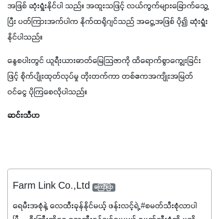
အဖြစ် ဆုံးရှုံးနိုင်ပါ သည်။ အထူးသဖြင့် လယ်ကွက်များခြောက်သွေ့
ပြီး ပတ်ကြားအက်ပါက နိုက်ထရိုဂျင်သည် အငွေ့အဖြစ် ပို၍ ဆုံးရှုံး
နိုင်ပါသည်။
နွေစပါးတွင် ယူရီးယားဓာတ်မြေသြဇာကို ထိရောက်စွာကျွေးခြင်း
ဖြင့် စိုက်ပျိုးထုတ်လုပ်မှု တိုးတက်ကာ တစ်ဧကအကျိုးအမြတ်
ဝင်ငွေ ပိုကြစေလိုပါသည်။
ဆင်းသီဟ 
Farm Link Co.,Ltd
ကြော်ငြာ
ရေမီးအစုံနဲ့ လေထီးခုန်နိုင်မယ့် ဖန်းလင့်ရဲ့ #စမတ်သီးစုံလာပါ