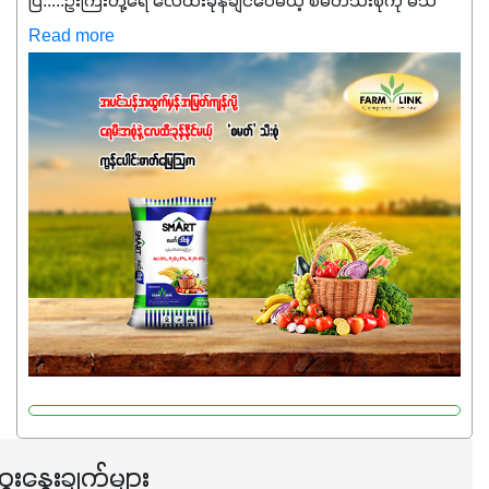
ပြီ.....ဦးကြီးတို့ရေ ‌လေထီးခုန်ချင်ပေမယ့် စမတ်သီးစုံကို မသိ
သေးရင်တော့ ဒီစာလေးကို ဆက်ဖတ်‌ပေးပါ #စမတ်သီးစုံဆိုတာ
Read more
အပင်တိုင်းအတွက် အဓိကအာဟာရNPK (19:7:8)နဲ့ #ဟူးမစ်
အက်စစ်တို့ အချိုးကျ ပေါင်းစပ်ထားတဲ့ ကွန်ပေါင်း
ဓာတ်မြေဩဇာဖြစ်ပါတယ်။ အဓိကအကျိုးကျေးဇူးတွေအနေနဲ့
ကတော့ နိုက်ထရိုဂျင် 19%ပါဝင်တဲ့အတွက် ကလိုရိုဖီးလ်ဖွဲ့စည်း
မှုကို အားပေးကာ သီးနှံပင်များ၏အရွက်များစိမ်းလန်းသန်စွမ်း
ပြီး အစာချက်လုပ်မှုအားကောင်းစေပါတယ်။ အပင်၏ပင်ပိုင်း
ကြီးထွားမှုကို တိုးမြင့်စေကာ အပင်သန်၍ အကြီးမြန်စေပါတယ်။
သင့်တော်တဲ့ Phosphorus 7%ပါဝင်မှုကြောင့် အပင်ရဲ့ အမြစ်
ဖွဲ့စည်းတည်ဆောက်မှုကို ပို၍သန်မာလာအောင် အားပေးပါ
တယ်။ ဒါ့အပြင် ပန်းပွင့်ခြင်း၊အသီးသီးခြင်း၊အစေ့တည်ခြင်း
လုပ်ငန်းစဉ်များကိုလည်း အားပေးပါတယ်။ လုံလောက်တဲ့
Potassium 8%က အပင်ရဲ့ ရောဂါဒဏ်၊ရာသီဥတုဒဏ်ခံနိုင်ရည်
ရှိမှုကို မြင့်တက်စေပြီး အသီးအရည်အသွေး၊ အရွယ်အစားနဲ့
အရသာ ပိုမိုကောင်းမွန်စေဖို့အတွက် လိုအပ်တဲ့အာဟာရဓာတ်
ေးနွေးချက်များ