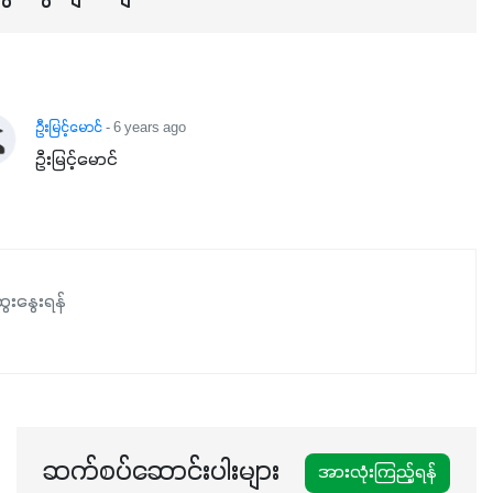
ဖြစ်ပါတယ်။ ဟူးမစ်အက်စစ်ပါဝင်ပေါင်းစပ်ထားတဲ့အတွက်
အာဟာရဓာတ်စုပ်ယူမှုကောင်းမွန်လာခြင်း၊မြေဆီလွှာဖွဲ့စည်းပုံ
နှင့်ရေထိန်းနိုင်စွမ်းအားကောင်းလာခြင်းအပါအဝင်
အကျိုးကျေးဇူးများစွာကိုရရှိစေမှာဖြစ်ပါတယ်။ စပါးအပါအဝင်
နှံစားသီးနှံများ၊ပဲအမျိုးမျိုး၊ဟင်းသီးဟင်းရွက်နဲ့ ဥယျာဉ်ခြံသီးနှံ
ဦးမြင့်မောင်
- 6 years ago
အားလုံးမှာ အသုံးပြုနိုင်တယ်ဆိုတော့ တစ်မျိုးတည်းနဲ့ အားလုံး
ဦးမြင့်မောင်
ပါဖက်(perfect)မယ့် စမတ်သီးစုံနော် အရွေးမမှားတာသေချာပြီ
မလို့ အတွေးမများဘဲ သီးနှံတိုင်းကြီးထွားအောင် ဖန်းလင့်ရဲ့ #စ
မတ်သီးစုံကို သုံးကြပါစို့....
ေးနွေးရန်
ဆက်စပ်ဆောင်းပါးများ
အားလုံးကြည့်ရန်