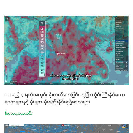
လာမည့် ၃ ရက်အတွင်း မိုးသက်လေပြင်းကျပြီး လှိုင်းကြီးနိုင်သော
ဒေသများနှင့် မိုးများ၊ မိုးနည်းနိုင်မည့်ဒေသများ
မိုးလေဝသသတင်း