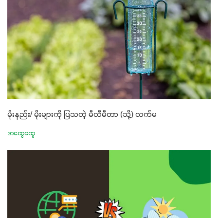
မိုးနည်း/ မိုးများကို ပြသတဲ့ မီလီမီတာ (သို့) လက်မ
အထွေထွေ