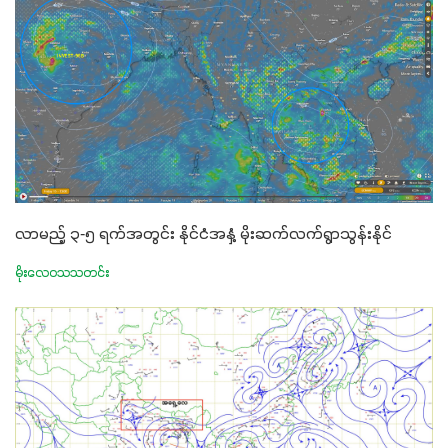
လာမည့် ၃-၅ ရက်အတွင်း နိုင်ငံအနှံ့ မိုးဆက်လက်ရွာသွန်းနိုင်
မိုးလေဝသသတင်း