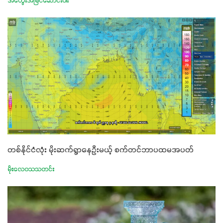
အတွေးအမြင်ဆောင်းပါး
တစ်နိုင်ငံလုံး မိုးဆက်ရွာနေဦးမယ့် စက်တင်ဘာပထမအပတ်
မိုးလေဝသသတင်း