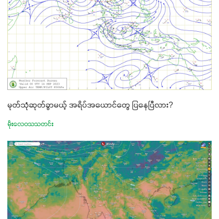
မုတ်သုံဆုတ်ခွာမယ့် အရိပ်အယောင်တွေ ပြနေပြီလား?
မိုးလေဝသသတင်း