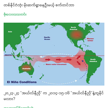
တစ်နိုင်ငံလုံး မိုးဆက်ရွာနေဦးမယ့် စက်တင်ဘာ
မိုးလေဝသသတင်း
၂၀၂၃-၂၄ "အယ်လ်နီညို" က ၂၀၁၄-၁၅-၁၆ "အယ်လ်နီညို"နဲ့တူနိုင်
မလား?