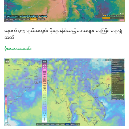
နောက် ၃-၅ ရက်အတွင်း မိုးများနိုင်သည့်ဒေသများ ရေကြီး၊ ရေလျှံ
သတိ
မိုးလေဝသသတင်း