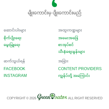
မျိုးကောင်းမှ ပျိုးကောင်းမည်
ဆောင်းပါးများ
အထူးကဏ္ဍများ
စိုက်ပျိုးရေး
အမေးအဖြေ
မွေးမြူရေး
စာအုပ်စင်
သီးနှံစျေးနှုန်းများ
ဆက်သွယ်ရန်
အခြား
FACEBOOK
CONTENT PROVIDERS
INSTAGRAM
ကျွန်ုပ်တို့ အကြောင်း
COPYRIGHT © 2026
ALL RIGHT RESERVED