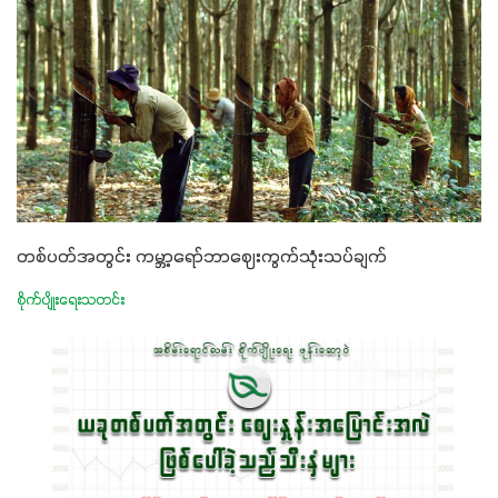
တစ်ပတ်အတွင်း ကမ္ဘာ့ရော်ဘာဈေးကွက်သုံးသပ်ချက်
စိုက်ပျိုးရေးသတင်း