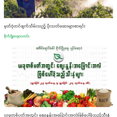
မှတ်ပုံတင်ဖျက်သိမ်းသည့် ပိုးသတ်ဆေးများစာရင်း
စိုက်ပျိုးရေးသတင်း
ယခုတစ်ပတ်အတွင်း စျေးနှုန်းအပြောင်းအလဲဖြစ်ပေါ်ခဲ့သည့်သီးနှံ