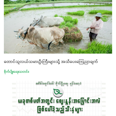
တောင်သူလယ်သမားဦးကြီးများသို့ အသိပေးကြေညာချက်
စိုက်ပျိုးရေးသတင်း