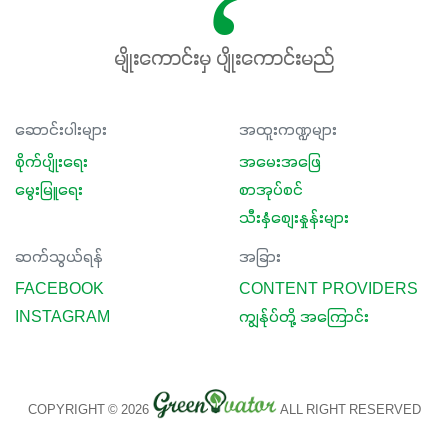
မလို့ အတွေးမများဘဲ သီးနှံတိုင်းကြီးထွားအောင် ဖန်းလင့်ရဲ့ #စ
မတ်သီးစုံကို သုံးကြပါစို့....
မျိုးကောင်းမှ ပျိုးကောင်းမည်
ဆောင်းပါးများ
အထူးကဏ္ဍများ
စိုက်ပျိုးရေး
အမေးအဖြေ
မွေးမြူရေး
စာအုပ်စင်
သီးနှံစျေးနှုန်းများ
ဆက်သွယ်ရန်
အခြား
FACEBOOK
CONTENT PROVIDERS
INSTAGRAM
ကျွန်ုပ်တို့ အကြောင်း
COPYRIGHT © 2026
ALL RIGHT RESERVED