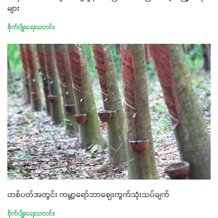
များ
စိုက်ပျိုးရေးသတင်း
တစ်ပတ်အတွင်း ကမ္ဘာ့ရော်ဘာဈေးကွက်သုံးသပ်ချက်
စိုက်ပျိုးရေးသတင်း