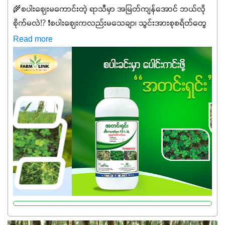
🌾စပါးဈေးမကောင်းတဲ့ ရာသီမှာ အမြတ်ကျန်အောင် ဘယ်လို
စိုက်မလဲ⁉️ ❗စပါးဈေးကလည်းမသေချာ၊ သွင်းအားစုစရိတ်တွေ
ကလည်း တက်နေတဲ့ဒီလိုအချိန်မှာ သွင်းအားစုဖိုးကို လျှော့ချပြီး
Read more
အထွက်နှုန်းကို ထိန်းထားနိုင်မှ ဦးကြီးတို့ အဆင်ပြေမှာနော် ✔️ဒါ
ကြောင့် ကိုယ်သုံးသမျှ ကိုယ့်အတွက်အကျိုးရစေမယ့်
အရည်အသွေးစိတ်ချရတဲ့ သွင်းအားစုပစ္စည်းတွေကိုပဲ ရွေးချယ်
သုံးသင့်ပါတယ်။