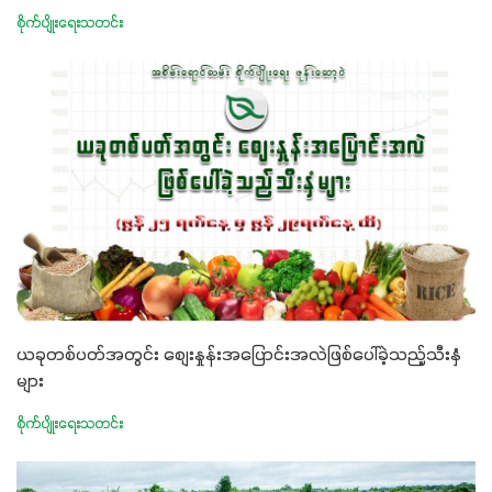
စိုက်ပျိုးရေးသတင်း
ယခုတစ်ပတ်အတွင်း စျေးနှုန်းအပြောင်းအလဲဖြစ်ပေါ်ခဲ့သည့်သီးနှံ
များ
စိုက်ပျိုးရေးသတင်း