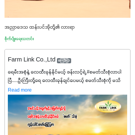
အညာဒေသ ထန်းပင်အိုတို့၏ လားရာ
စိုက်ပျိုးရေးသတင်း
Farm Link Co.,Ltd
ကြော်ငြာ
ရေမီးအစုံနဲ့ လေထီးခုန်နိုင်မယ့် ဖန်းလင့်ရဲ့ #စမတ်သီးစုံလာပါ
ပြီ.....ဦးကြီးတို့ရေ ‌လေထီးခုန်ချင်ပေမယ့် စမတ်သီးစုံကို မသိ
သေးရင်တော့ ဒီစာလေးကို ဆက်ဖတ်‌ပေးပါ #စမတ်သီးစုံဆိုတာ
Read more
အပင်တိုင်းအတွက် အဓိကအာဟာရNPK (19:7:8)နဲ့ #ဟူးမစ်
အက်စစ်တို့ အချိုးကျ ပေါင်းစပ်ထားတဲ့ ကွန်ပေါင်း
ဓာတ်မြေဩဇာဖြစ်ပါတယ်။ အဓိကအကျိုးကျေးဇူးတွေအနေနဲ့
ကတော့ နိုက်ထရိုဂျင် 19%ပါဝင်တဲ့အတွက် ကလိုရိုဖီးလ်ဖွဲ့စည်း
မှုကို အားပေးကာ သီးနှံပင်များ၏အရွက်များစိမ်းလန်းသန်စွမ်း