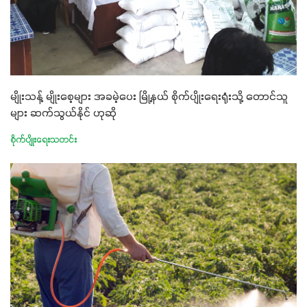
မျိုးသန့် မျိုးစေ့များ အခမဲ့ပေး မြို့နယ် စိုက်ပျိုးရေးရုံးသို့ တောင်သူ
များ ဆက်သွယ်နိုင် ဟုဆို
စိုက်ပျိုးရေးသတင်း