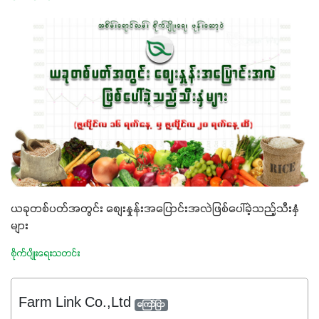
ယခုတစ်ပတ်အတွင်း စျေးနှုန်းအပြောင်းအလဲဖြစ်ပေါ်ခဲ့သည့်သီးနှံ
များ
စိုက်ပျိုးရေးသတင်း
Farm Link Co.,Ltd
ကြော်ငြာ