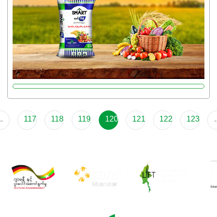
ပြီး အစာချက်လုပ်မှုအားကောင်းစေပါတယ်။ အပင်၏ပင်ပိုင်း
ကြီးထွားမှုကို တိုးမြင့်စေကာ အပင်သန်၍ အကြီးမြန်စေပါတယ်။
သင့်တော်တဲ့ Phosphorus 7%ပါဝင်မှုကြောင့် အပင်ရဲ့ အမြစ်
ဖွဲ့စည်းတည်ဆောက်မှုကို ပို၍သန်မာလာအောင် အားပေးပါ
တယ်။ ဒါ့အပြင် ပန်းပွင့်ခြင်း၊အသီးသီးခြင်း၊အစေ့တည်ခြင်း
လုပ်ငန်းစဉ်များကိုလည်း အားပေးပါတယ်။ လုံလောက်တဲ့
Potassium 8%က အပင်ရဲ့ ရောဂါဒဏ်၊ရာသီဥတုဒဏ်ခံနိုင်ရည်
ရှိမှုကို မြင့်တက်စေပြီး အသီးအရည်အသွေး၊ အရွယ်အစားနဲ့
အရသာ ပိုမိုကောင်းမွန်စေဖို့အတွက် လိုအပ်တဲ့အာဟာရဓာတ်
..
117
118
119
120
121
122
123
.
ဖြစ်ပါတယ်။ ဟူးမစ်အက်စစ်ပါဝင်ပေါင်းစပ်ထားတဲ့အတွက်
အာဟာရဓာတ်စုပ်ယူမှုကောင်းမွန်လာခြင်း၊မြေဆီလွှာဖွဲ့စည်းပုံ
နှင့်ရေထိန်းနိုင်စွမ်းအားကောင်းလာခြင်းအပါအဝင်
အကျိုးကျေးဇူးများစွာကိုရရှိစေမှာဖြစ်ပါတယ်။ စပါးအပါအဝင်
နှံစားသီးနှံများ၊ပဲအမျိုးမျိုး၊ဟင်းသီးဟင်းရွက်နဲ့ ဥယျာဉ်ခြံသီးနှံ
အားလုံးမှာ အသုံးပြုနိုင်တယ်ဆိုတော့ တစ်မျိုးတည်းနဲ့ အားလုံး
ပါဖက်(perfect)မယ့် စမတ်သီးစုံနော် အရွေးမမှားတာသေချာပြီ