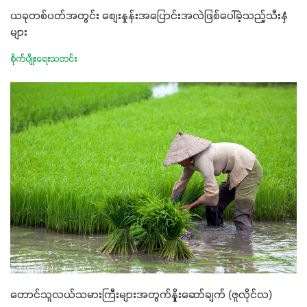
ယခုတစ်ပတ်အတွင်း စျေးနှုန်းအပြောင်းအလဲဖြစ်ပေါ်ခဲ့သည့်သီးနှံ
များ
စိုက်ပျိုးရေးသတင်း
တောင်သူလယ်သမားကြီးများအတွက်နှိုးဆော်ချက် (ဇူလိုင်လ)