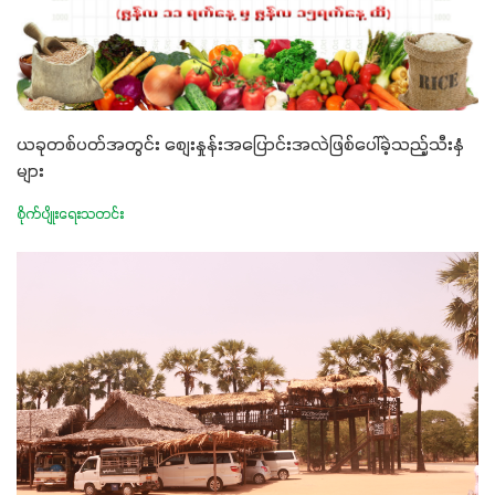
ယခုတစ်ပတ်အတွင်း စျေးနှုန်းအပြောင်းအလဲဖြစ်ပေါ်ခဲ့သည့်သီးနှံ
များ
စိုက်ပျိုးရေးသတင်း