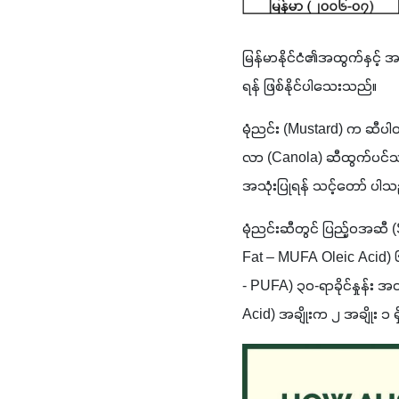
မြန်မာနိုင်ငံ၏အထွက်နှင့် 
ရန် ဖြစ်နိုင်ပါသေးသည်။
မုံညင်း (Mustard) က ဆီပါဝင်
လာ (Canola) ဆီထွက်ပင်သည
အသုံးပြုရန် သင့်တော် ပါသည
မုံညင်းဆီတွင် ပြည့်ဝအဆီ 
Fat – MUFA Oleic Acid) ၆၁
- PUFA) ၃၀-ရာခိုင်နှုန်း အ
Acid) အချိုးက ၂ အချိုး ၁ 