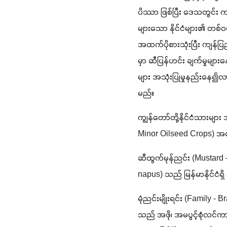
ပိဿာ ဖြစ်ပြီး ဒေသတွင်း ကမ္ဘ
များသော နိုင်ငံများ၏ တစ
အထက်ပိုစားသုံးပြီး ကျန်ပြည
မှာ ဆီပြန်ဟင်း ချက်မှုမ
များ အသုံးပြုမှုနည်းနေ
မည်။
ကျွန်တော်တို့နိုင်ငံသားမျာ
Minor Oilseed Crops) အ
ဆီထွက်မုန်ညင်း (Mustard 
napus) သည် မြန်မာနိုင်ငံရ
မုံညင်းမျိုးရင်း (Family -
သည် အဖို၊ အမပွင့်စုံလင်