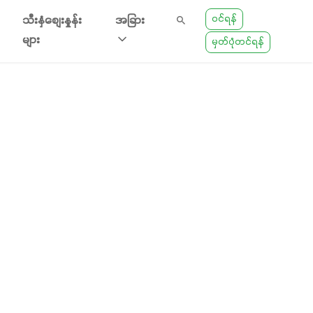
ဝင်ရန်
သီးနှံစျေးနှုန်း
အခြား
များ
မှတ်ပုံတင်ရန်