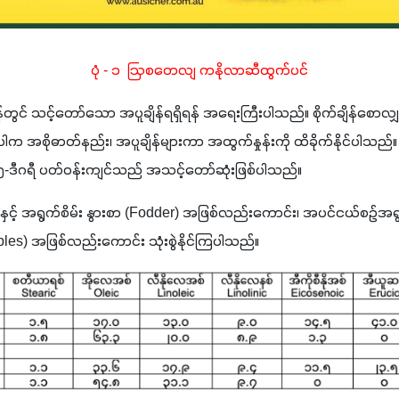
ပုံ - ၁  ဩစတေလျ ကနိုလာဆီထွက်ပင်
ိန်တွင် သင့်တော်သော အပူချိန်ရရှိရန် အရေးကြီးပါသည်။ စိုက်ချိန်စောလျှင် 
ားပါက အစိုဓာတ်နည်း၊ အပူချိန်များကာ အထွက်နှုန်းကို ထိခိုက်နိုင်ပါသည်။ 
၂၅-ဒီဂရီ ပတ်ဝန်းကျင်သည် အသင့်တော်ဆုံးဖြစ်ပါသည်။
်စည်နှင့် အရွက်စိမ်း နွားစာ (Fodder) အဖြစ်လည်းကောင်း၊ အပင်ငယ်စဉ်အရွ
les) အဖြစ်လည်းကောင်း သုံးစွဲနိုင်ကြပါသည်။