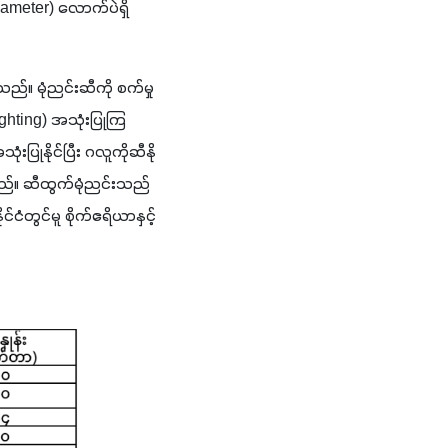
diameter) လောက်ပဲရှိ
ည်။ မုံညင်းဆီကို စက်မှု
ighting) အသုံးပြုကြ
ြုနိုင်ပြီး ဂလူကိုဆီနို
သည်။ ဆီထွက်မုံညင်းသည် 
ံတွင်မူ စိုက်ဧရိယာနှင့် 