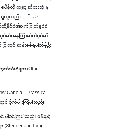
ိန်လို ကမ္ဘာ့ ဆီစားသုံးမှု
မှ လူထုသည် ၁၂ ပိဿာ
နိုင်ငံ၏ချက်ပြုတ်မှုပုံစံ
်ဆီ၊ နေကြာဆီ၊ ပဲပုပ်ဆီ
ုလုပ် ဆန်းစစ်ရပါလိမ့်ဦး
ွက်သီးနှံများ (Other 
is/ Canola – Brassica 
တွင် စိုက်ပျိုးကြပါသည်။
င် ပါဝင်ကြပါသည်။ ပန်းပွင့်
ာ (Slender and Long 