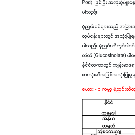
Pod)  ဖြစ်ပြီး အလုံးပုံမျိ
ပါသည်။
မုံညင်းပင်များသည် အခြားအပ
လုပ်ငန်းများတွင် အသုံးပြုရ
ပါသည်။ မုံညင်းဆီတွင်ပါဝင်
လိတ် (Glucosinolate) ပါဝင
နိုင်ငံတကာတွင် ကျန်းမာရေးအ
စားသုံးဆီအဖြစ်အသုံးပြုမှု
ဇယား - ၁ ကမ္ဘာ့ မုံညင်းဆီထု