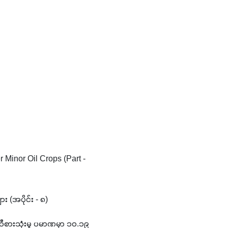
Minor Oil Crops (Part - 
း (အပိုင်း - ၈)
ီစားသုံးမှု ပမာဏမှာ ၁၀.၁၉ 