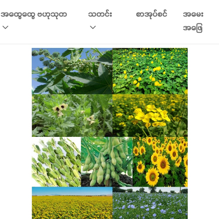
အထွေထွေ ဗဟုသုတ
သတင်း
စာအုပ်စင်
အမေး
အဖြေ