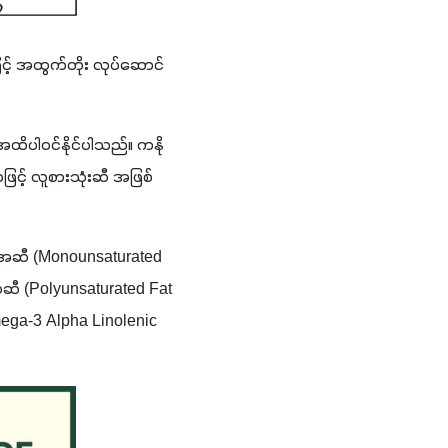
ဖြင့် အထွက်တိုး လုပ်ဆောင်
း အထိပါဝင်နိုင်ပါသည်။ ကနို
့် လူစားသုံးဆီ အဖြစ် 
်ဝအဆီ (Monounsaturated 
ဝဆီ (Polyunsaturated Fat 
Omega-3 Alpha Linolenic 