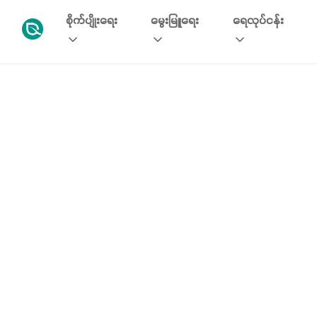
စိုက်ပျိုးရေး
မွေးမြူရေး
ရေလုပ်ငန်း