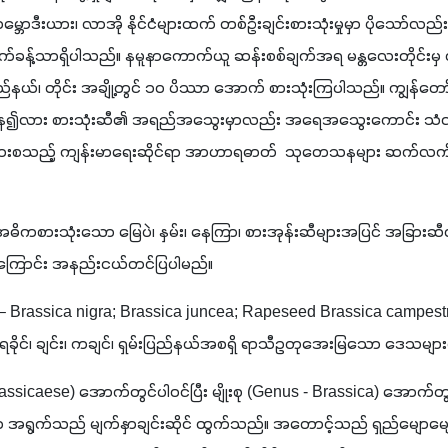
ောဒီးယား၊ လာအို နိုင်ငံများထက် တစ်ဦးချင်းစားသုံးမှုမှာ ပိုသော်လည်း စပ
်ဝက်ခန့်သာရှိပါသည်။ နမူနာကောက်ယူ ဆန်းစစ်ချက်အရ မန္တလေးတိုင်း
်နယ်၊ တိုင်း အချို့တွင် ၁၀ ပိဿာ အောက် စားသုံးကြပါသည်။ ကျွန်တော်တို့
ျားနေ၍လား စားသုံးဆီ၏ အရည်အသွေးမှာလည်း အရေအသွေးကောင်း သံလွင
၍လားစသည့် ကျန်းမာရေးဆိုင်ရာ အာဟာရဓာတ်  သုတေသနများ ဆက်လက် ပြ
း အဓိကစားသုံးသော မြေပဲ၊ နှမ်း၊ နေကြာ၊ စားအုန်းဆီများအပြင် အခြားဆီထ
ကြောင်း အနည်းငယ်တင်ပြပါမည်။
– Brassica nigra; Brassica juncea; Rapeseed Brassica campestr
ှိ ရခိုင်၊ ချင်း၊ ကချင်၊ ရှမ်းပြည်နယ်အစရှိ ရာသီဥတုအေးမြသော ဒေသများ
 Brassicaese) အောက်တွင်ပါဝင်ပြီး မျိုးစု (Genus - Brassica) အောက်တွ
ကာ အရွက်သည် မျက်နှာချင်းဆိုင် ထွက်သည်။ အတောင့်သည် ရှည်မျောမျေ