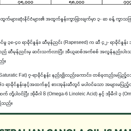
အထွက်များဆုံးနိုင်ငံများ၏ အထွက်နှုန်းကွာခြားချက်မှာ ၃- ဆ ခန့် ကွာသ
မှု ၃၈-၄၀ ရာခိုင်နှုန်း၊ ဆီမုန်ညင်း (Rapeseed) က ဆီ ၄၂- ရာခိုင်နှုန်
် ဆီမုန်ညင်းမှ ဆင်းသက်လာပြီး အီယူဆစ်အက်စစ် အလွန်နည်းပါးသဖြင
်။  
(Saturatic Fat) ၇-ရာခိုင်နှုန်း နည်း၍လည်းကောင်း၊ တစ်ခုတည်းမပြည့
 ရာခိုင်နှုန်းနှင့်အထက်နှင့် စားအုန်းဆီတွင် မပါဝင်သော အများမပြည့်
ထက် တို့ပါဝင်ပြီး အိုမီဂါ ၆ (Omega-6 Linoleic Acid) နှင့် အိုမီဂါ ၃ (
ရှိသည်။