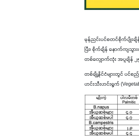
မုန်ညင်းပင်စတင်စိုက်ပျိုးချ
ပြီး၊ စိုက်ချိန် နောက်ကျသွ
တစ်လျှောက်လုံး အပူချိန် 
တစ်ချို့နိုင်ငံများတွင် ပင
ဟင်းသီးဟင်းရွက် (Vegetab