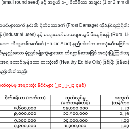
ုးစေ့ (small round seed) နှင့် အရွယ် ၁-၂ မီလီမီတာ အချင်း (1 or 2 mm 
င်များထက် နှင်းခါး ရိုက်သောဒဏ် (Frost Damage) ကိုခံနိုင်ရည်ရှိပါသ
န် (Industrial uses) နှင့် ကျေးလက်ဒေသများတွင် မီးထွန်းရန် (Rural L
သော အီယူဆစ်အက်စစ် (Erucic Acid) နည်းပါးပါက စားသုံးဆီအဖြစ်အသုံးပ
်မှုနည်းသော မုံညင်းမျိုးကွဲများအား တိရစ္ဆာန်စာအဖြစ် အသုံးပြုကြပါ
ရ ကောင်းမွန်သော စားသုံးဆီ (Healthy Edible Oils) ဖြစ်ပြီး မြန်မာနိုင်င
 နည်းပါးပါသည်။
တ်လုပ်မှု အများဆုံး နိုင်ငံများ (၂၀၂၂-၂၃ ခုနှစ်)