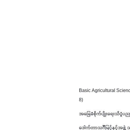
Basic Agricultural Scien
8)
အခြေခံစိုက်ပျိုးရေးသိပ္ပံပည
ဒေါက်တာသင်္ဂီမြင့်နှင့်အဖ