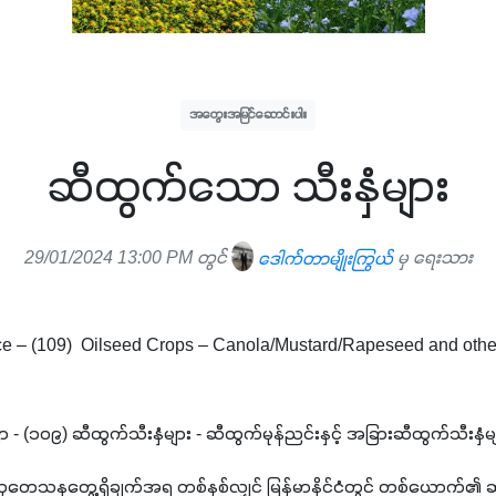
အတွေးအမြင်ဆောင်းပါး
ဆီထွက်သော သီးနှံများ
29/01/2024 13:00 PM တွင်
ဒေါက်တာမျိုးကြွယ်
မှ ရေးသား
ce – (109)  Oilseed Crops – Canola/Mustard/Rapeseed and other 
ာ - (၁၀၉) ဆီထွက်သီးနှံများ - ဆီထွက်မုန်ညင်းနှင့် အခြားဆီထွက်သီးနှံမျာ
ွဲ့ သုတေသနတွေ့ရှိချက်အရ တစ်နှစ်လျှင် မြန်မာနိုင်ငံတွင် တစ်ယောက်၏ ဆ