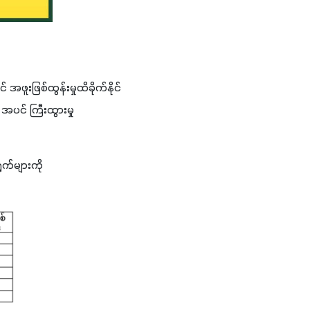
အဖူးဖြစ်ထွန်းမှုထိခိုက်နိုင်
အပင် ကြီးထွားမှု 
က်များကို 