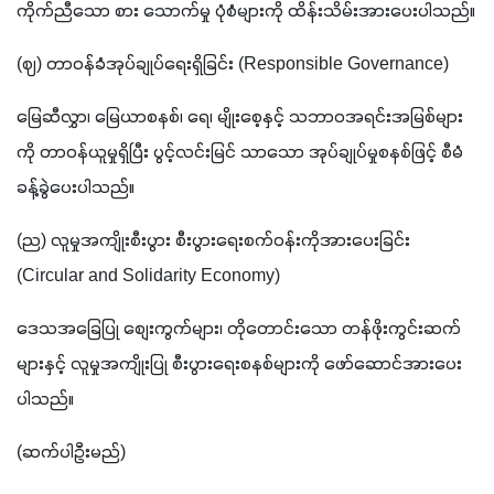
ကိုက်ညီသော စား သောက်မှု ပုံစံများကို ထိန်းသိမ်းအားပေးပါသည်။
(ဈ) တာဝန်ခံအုပ်ချုပ်ရေးရှိခြင်း (Responsible Governance)
မြေဆီလွှာ၊ မြေယာစနစ်၊ ရေ၊ မျိုးစေ့နှင့် သဘာဝအရင်းအမြစ်များ
ကို တာဝန်ယူမှုရှိပြီး ပွင့်လင်းမြင် သာသော အုပ်ချုပ်မှုစနစ်ဖြင့် စီမံ
ခန့်ခွဲပေးပါသည်။
(ည) လူမှုအကျိုးစီးပွား စီးပွားရေးစက်ဝန်းကိုအားပေးခြင်း 
(Circular and Solidarity Economy)
ဒေသအခြေပြု စျေးကွက်များ၊ တိုတောင်းသော တန်ဖိုးကွင်းဆက်
များနှင့် လူမှုအကျိုးပြု စီးပွားရေးစနစ်များကို ဖော်ဆောင်အားပေး
ပါသည်။
(ဆက်ပါဦးမည်)