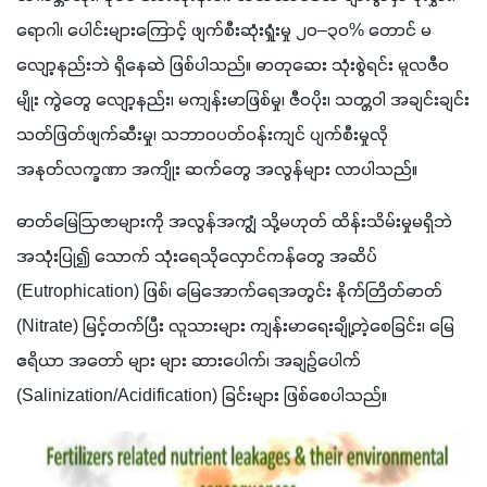
ရောဂါ၊ ပေါင်းများကြောင့် ဖျက်စီးဆုံးရှုံးမှု ၂၀–၃၀% တောင် မ
လျော့နည်းဘဲ ရှိနေဆဲ ဖြစ်ပါသည်။ ဓာတုဆေး သုံးစွဲရင်း မူလဇီဝ
မျိုး ကွဲတွေ လျော့နည်း၊ မကျန်းမာဖြစ်မှု၊ ဇီဝပိုး၊ သတ္တဝါ အချင်းချင်း 
သတ်ဖြတ်ဖျက်ဆီးမှု၊ သဘာဝပတ်ဝန်းကျင် ပျက်စီးမှုလို 
အနုတ်လက္ခဏာ အကျိုး ဆက်တွေ အလွန်များ လာပါသည်။ 
ဓာတ်မြေဩဇာများကို အလွန်အကျွံ သို့မဟုတ် ထိန်းသိမ်းမှုမရှိဘဲ 
အသုံးပြု၍ သောက် သုံးရေသိုလှောင်ကန်တွေ အဆိပ် 
(Eutrophication) ဖြစ်၊ မြေအောက်ရေအတွင်း နိုက်တြိတ်ဓာတ် 
(Nitrate) မြင့်တက်ပြီး လူသားများ ကျန်းမာရေးချို့တဲ့စေခြင်း၊ မြေ
ဧရိယာ အတော် များ များ ဆားပေါက်၊ အချဉ်ပေါက် 
(Salinization/Acidification) ခြင်းများ ဖြစ်စေပါသည်။ 