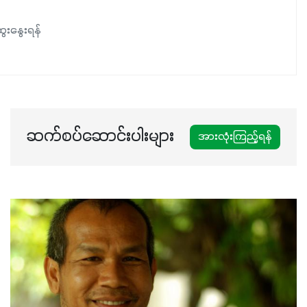
ေးနွေးရန်
ဆက်စပ်ဆောင်းပါးများ
အားလုံးကြည့်ရန်