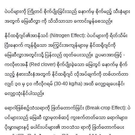
ပဲပင်များကို ကြိုတင် စိုက်ပျိုးခြင်းသည် နောက်မှ စိုက်မည့် သီးနှံများ
အတွက် မြေဆီလွှာ ကို သိသိသာသာ ကောင်းမွန်စေသည်။ 
နိုင်ထရိုဂျင်၏အာနိသင် (Nitrogen Effect): ပဲပင်များကို ရိတ်သိမ်း
ပြီးနောက် ကျန်ရှိသော အကြွင်းအကျန်များမှ နိုင်ထရိုဂျင်ကို 
မြေဆီလွှာအတွင်းသို့ ပြန်လည် ထုတ်ပေးသည်။  ဥပမာအားဖြင့် - 
ကလိုဗာအနီ (Red clover) စိုက်ပျိုးခဲ့သော မြေတွင် နောက်မှ စိုက်
သည့် နှံစားသီးနှံအတွက် နိုင်ထရိုဂျင် လိုအပ်ချက်ကို တစ်ဟက်တာ
လျှင် ၃၀ မှ ၄၀ ကီလိုဂရမ် (30-40 kg/ha) အထိ လျှော့ချပေးနိုင်၊ 
လျှော့သုံးနိုင်ပါသည်။ 
ရောဂါဖြစ်စဉ်သံသရာကို ဖြတ်တောက်ခြင်း (Break-crop Effect): ပဲ
ပင်များသည် မြေဆီ လွှာမှတစ်ဆင့် ကူးစက်တတ်သော ရောဂါများ၊ 
ပိုးမွှားများနှင့် ပေါင်းပင်များ၏ ဘဝသံသ ရာကို ဖြတ်တောက်ပေး