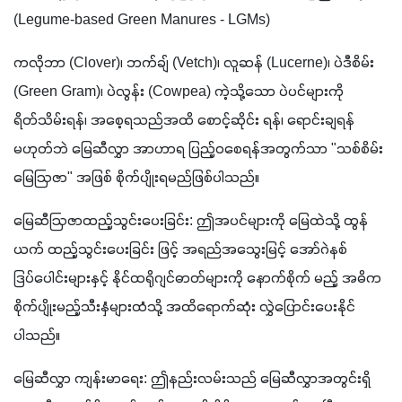
(Legume-based Green Manures - LGMs)
ကလိုဘာ (Clover)၊ ဘက်ချ် (Vetch)၊ လူဆန် (Lucerne)၊ ပဲဒီစိမ်း 
(Green Gram)၊ ပဲလွန်း (Cowpea) ကဲ့သို့သော ပဲပင်များကို 
ရိတ်သိမ်းရန်၊ အစေ့ရသည်အထိ စောင့်ဆိုင်း ရန်၊ ရောင်းချရန် 
မဟုတ်ဘဲ မြေဆီလွှာ အာဟာရ ပြည့်ဝစေရန်အတွက်သာ "သစ်စိမ်း 
မြေဩဇာ" အဖြစ် စိုက်ပျိုးရမည်ဖြစ်ပါသည်။
မြေဆီဩဇာထည့်သွင်းပေးခြင်း: ဤအပင်များကို မြေထဲသို့ ထွန်
ယက် ထည့်သွင်းပေးခြင်း ဖြင့် အရည်အသွေးမြင့် အော်ဂဲနစ်
ဒြပ်ပေါင်းများနှင့် နိုင်ထရိုဂျင်ဓာတ်များကို နောက်စိုက် မည့် အဓိက 
စိုက်ပျိုးမည့်သီးနှံများထံသို့ အထိရောက်ဆုံး လွှဲပြောင်းပေးနိုင်
ပါသည်။
မြေဆီလွှာ ကျန်းမာရေး: ဤနည်းလမ်းသည် မြေဆီလွှာအတွင်းရှိ 