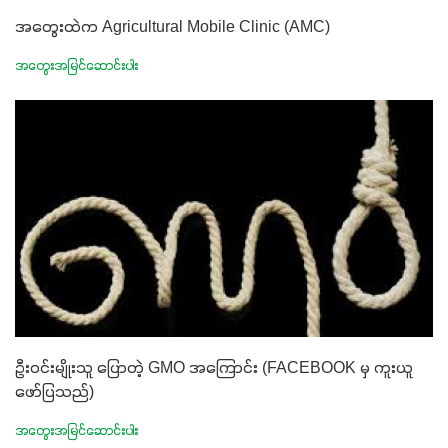
အတွေးထဲက Agricultural Mobile Clinic (AMC)
အတွေးအမြင်ဆောင်းပါး
ဦးဝင်းမျိုးသူ ပြောတဲ့ GMO အကြောင်း (FACEBOOK မှ ကူးယူ
ဖော်ပြသည်)
အတွေးအမြင်ဆောင်းပါး