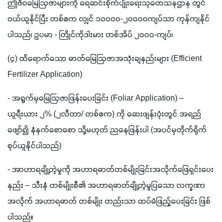
ဤဇီဝမြေဩဇာများကို ရေဆင်းစိုက်ပျိုးရေးသုတေသနဌာန တွင်
ဝယ်ယူနိုင်ပြီး တစ်ဧက လျှင် ၁၀၀၀၀-၂၀၀၀၀ကျပ်သာ ကုန်ကျနိုင်
ပါသည်၊ ဥပမာ - တြိုင်ကိုဒါးမား တစ်အိပ် ၂၀၀၀-ကျပ်၊
(၄) ထိရောက်သော ဓာတ်မြေဩဇာအသုံးချနည်းများ (Efficient 
Fertilizer Application)
- အရွက်မှမြေဩဇာဖြန်းပေးခြင်း (Foliar Application) – 
ယူရီးယား ၂% (၂လီတာ/ တစ်ဧက) ကို ဆေးဖျန်းပုံးတွင် အရည်
ဖျော်၍ နံနက်စောစော သို့မဟုတ် ညနေဖြန်းပါ (အပင်မှတိုက်ရိုက်
စုပ်ယူနိုင်ပါသည်)
- အာဟာရချို့တဲ့မှုကို အဟာရဓာတ်တစ်မျိုးခြင်းအလိုက်ဖြေရှင်းပေး
နည်း – သီးနှံ တစ်မျိုးစီ၏ အဟာရဓာတ်ချို့တဲ့မှုပြသော လက္ခဏာ
အလိုက် အဟာရဓာတ် တစ်မျိုး တည်းသာ ထပ်မံဖြည့်ပေးခြင်း ဖြစ်
ပါသည်။ 