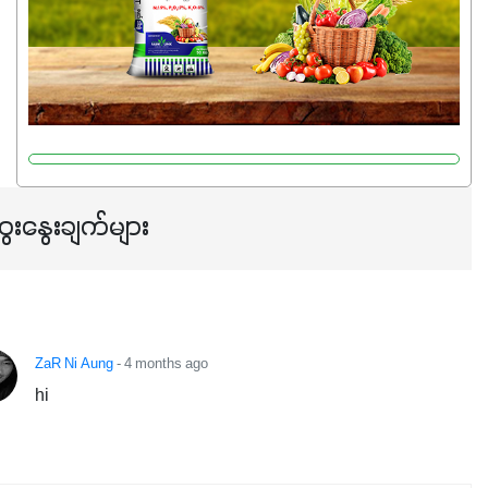
သင့်တော်တဲ့ Phosphorus 7%ပါဝင်မှုကြောင့် အပင်ရဲ့ အမြစ်
ဖွဲ့စည်းတည်ဆောက်မှုကို ပို၍သန်မာလာအောင် အားပေးပါ
တယ်။ ဒါ့အပြင် ပန်းပွင့်ခြင်း၊အသီးသီးခြင်း၊အစေ့တည်ခြင်း
လုပ်ငန်းစဉ်များကိုလည်း အားပေးပါတယ်။ လုံလောက်တဲ့
Potassium 8%က အပင်ရဲ့ ရောဂါဒဏ်၊ရာသီဥတုဒဏ်ခံနိုင်ရည်
ရှိမှုကို မြင့်တက်စေပြီး အသီးအရည်အသွေး၊ အရွယ်အစားနဲ့
အရသာ ပိုမိုကောင်းမွန်စေဖို့အတွက် လိုအပ်တဲ့အာဟာရဓာတ်
ေးနွေးချက်များ
ဖြစ်ပါတယ်။ ဟူးမစ်အက်စစ်ပါဝင်ပေါင်းစပ်ထားတဲ့အတွက်
အာဟာရဓာတ်စုပ်ယူမှုကောင်းမွန်လာခြင်း၊မြေဆီလွှာဖွဲ့စည်းပုံ
နှင့်ရေထိန်းနိုင်စွမ်းအားကောင်းလာခြင်းအပါအဝင်
အကျိုးကျေးဇူးများစွာကိုရရှိစေမှာဖြစ်ပါတယ်။ စပါးအပါအဝင်
နှံစားသီးနှံများ၊ပဲအမျိုးမျိုး၊ဟင်းသီးဟင်းရွက်နဲ့ ဥယျာဉ်ခြံသီးနှံ
ZaR Ni Aung
- 4 months ago
အားလုံးမှာ အသုံးပြုနိုင်တယ်ဆိုတော့ တစ်မျိုးတည်းနဲ့ အားလုံး
hi
ပါဖက်(perfect)မယ့် စမတ်သီးစုံနော် အရွေးမမှားတာသေချာပြီ
မလို့ အတွေးမများဘဲ သီးနှံတိုင်းကြီးထွားအောင် ဖန်းလင့်ရဲ့ #စ
မတ်သီးစုံကို သုံးကြပါစို့....