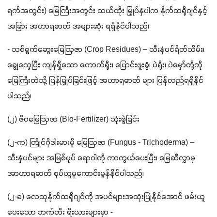
ရက်အတွင်း) မြေကြီးအတွင်း ထယ်ထိုး မြှုပ်နှံပါက နိုက်ထရိုဂျင်နှင့်
အခြား အဟာရဓာတ် အများဆုံး ရရှိနိုင်ပါသည်၊ 
- သစ်ရွက်ဆွေးမြေဩဇာ (Crop Residues) – သီးနှံပင်ရိတ်သိမ်း၊ 
ချွေလှေ့ပြီး ကျန်ရှိသော ကောက်ရိုး၊ ပြောင်းဖူးခွံ၊ ပဲရိုး၊ ပဲမှော်တို့ကို 
မြေကြီးထဲသို့ ပြန်မြှုပ်ခြင်းဖြင့် အဟာရဓာတ် များ ပြန်လည်ရရှိနိုင်
ပါသည်၊
(၂) ဇီဝမြေဩဇာ (Bio-Fertilizer) သုံးစွဲခြင်း
(၂-က) တြိုင်ဂိုဒါးမားမှို မြေဩဇာ (Fungus - Trichoderma) – 
သီးနှံပင်များ အမြစ်ပုပ် ရောဂါကို ကာကွယ်ပေးပြီး၊ မြေဆီလွှာမှ 
အာဟာရဓာတ် စုပ်ယူမှုကောင်းမွန်နိုင်ပါသည်၊
(၂-ခ) လေထုနိုက်ထရိုဂျင်ကို အပင်များအသုံးပြုနိုင်အောင် ဖမ်းယူ
ပေးသော ဘက်တီး ရီးယားများမှာ -