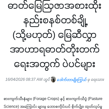
ဓာတ်မြေဩဇာအစားထိုး
နည်းစနစ်တစ်ချို့
(သို့မဟုတ်) မြေဆီလွှာ
အာဟာရဓာတ်တိုးတက်
ရေးအတွက် ပဲပင်များ
16/04/2026 08:37 AM တွင်
ဒေါက်တာမျိုးကြွယ်
မှ ရေးသား
စားကျက်သီးနှံများ (Forage Crops) နှင့် စားကျက်သိပ္ပံ (Pasture 
Science) အကြောင်း များမှ ဘောစကိုင်းပင် စိုက်ပျိုး၊ ထုတ်လုပ်မှု