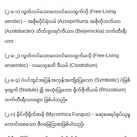
(၂-ခ-၁) လွတ်လပ်သောလေဝင်လေထွက်လို (Free-Living 
aerobic) – အဇိုစပိုင်ရဲလမ် (Azospirillum)၊ အဇိုတိုဘက်တာ 
(Azotobacter)၊ ဘိတ်ဂျားရင်ကီယား (Beijerinckia) ဘက်တီးရီး
ယား
(၂-ခ-၂) လွတ်လပ်သောလေဝင်လေထွက်မလို (Free-Living 
anaerobic) - ကလော့စတိ ဒီယမ် (Clostridium)
(၂-ခ-၃) ပဲပင်တွင်အပြန်အလှန်အကျိုးပြုသော (Symbiotic) ပဲမြစ်
ဖုထွက် (Nodule) ၍ အသုံးပြုသော ရိုက်ဇိုဘီယမ် (Rhizobium) 
ဘက်တီးရီးယားများ ဖြစ်ပါသည်။ 
(၂-ဂ) မိုင်ကိုရိုက်ဇာမို (Mycorrhiza Fungus) – ဖော့စဖရပ်စုပ်ယူမှု
ကောင်းစေသော ဇီဝမြေဩဇာဖြစ်ပါသည်၊ 