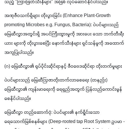
သည့် "ကြားဖြတ်သီးနှံများ" အဖြစ် လုပ်ဆောင်နိုင်ပါသည်။ 
အဏုဇီဝသက်ရှိများ တိုးပွားခြင်း (Enhance Plant-Growth 
promoting Microbes e.g. Fungus, Bacteria): ပဲပင်များသည် 
မြေဆီလွှာအတွင်းရှိ အပင်ကြီးထွားမှုကို အားပေး သော ဘက်တီးရီး
ယား များကို တိုးပွားစေပြီး နောက်သီးနှံများ ရှင်သန်မှုကို အထောက် 
အကူပြုပါသည်။ 
(ဂ) မြေဆီလွှာ၏ ရုပ်ပိုင်းဆိုင်ရာနှင့် ဇီဝဗေဒဆိုင်ရာ တိုးတက်မှုများ
ပဲပင်များသည် မြေဆီဩဇာတိုးတက်လာစေရေး (တနည်း) 
မြေဆီလွှာ၏ ကျန်းမာရေးကို ရေရှည်အတွက် ပြန်လည်ကောင်းမွန်
စေနိုင်ပါသည်။ 
မြေဆီလွှာ တည်ဆောက်ပုံ: ပဲပင်များ၏ နက်ရှိုင်းသော 
ရေသောက်မြစ်စနစ်များ (Deep-rooted tap Root System ဥပမာ - 