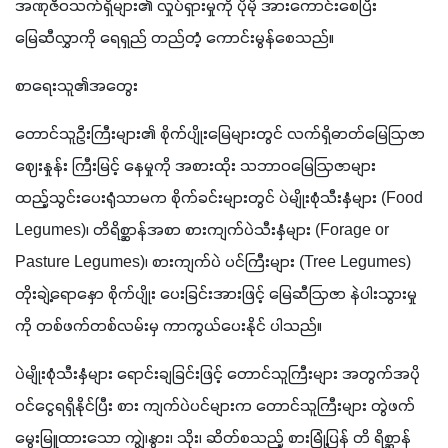
အဏုဇီဝသက်ရှိများ၏ လှုပ်ရှားမှုကို ပိုမို အားကောင်းစေပြီး 
မြေဆီလွှာကို ရေရှည် တည်တံ့ ကောင်းမွန်စေသည်။
စာရေးသူ၏အတွေး
တောင်သူဦးကြီးများ၏ စိုက်ပျိုးမြေများတွင် လက်ရှိဓာတ်မြေဩဇာ 
ဈေးနှုန်း ကြီးမြင့် နေမှုကို အစားထိုး သဘာဝမြေဩဇာများ 
ထည့်သွင်းပေးရုံသာမက စိုက်ခင်းများတွင် ပဲမျိုးစုံသီးနှံများ (Food 
Legumes)၊ တိရိစ္ဆာန်အစာ စားကျက်ပဲသီးနှံများ (Forage or 
Pasture Legumes)၊ စားကျက်ပဲ ပင်ကြီးများ (Tree Legumes) 
တိုးချဲ့ရောနှော စိုက်ပျိုး ပေးခြင်းအားဖြင့် မြေဆီဩဇာ နဲပါးသွားမှု
ကို တစ်ဖက်တစ်လမ်းမှ ကာကွယ်ပေးနိုင် ပါသည်။
ပဲမျိုးစုံသီးနှံများ ရောင်းချခြင်းဖြင့် တောင်သူကြီးများ အတွက်အပို
ဝင်ငွေရရှိနိုင်ပြီး စား ကျက်ပဲပင်များက တောင်သူကြီးများ တွဲဖက်
မွေးမြူထားသော ကျွဲ၊နွား၊ သိုး၊ ဆိတ်စသည့် စားမြုံ့ပြန် တိ ရိစ္ဆာန်