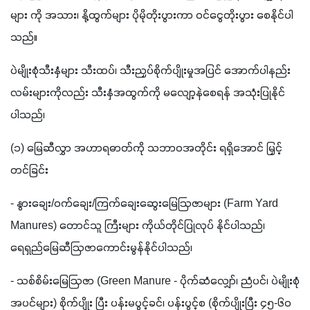
များ ကို အသား၊ နို့ထွက်များ ပိုမိုတိုးပွားကာ ဝင်ငွေတိုးပွား စေနိုင်ပါ 
သည်။
ပဲမျိုးစုံသီးနှံများ သီးထပ်၊ သီးညှပ်စိုက်ပျိုးမှုအပြင် အောက်ပါနည်း
လမ်းများကိုလည်း သီးနှံအထွက်ကို မလျော့နဲစေရန် အသုံးပြုနိုင်
ပါသည်၊
(၁) မြေဆီလွှာ အဟာရဓာတ်ကို သဘာဝအတိုင်း ရရှိအောင် မြှင့်
တင်ခြင်း
- နွားချေး/ဝက်ချေး/ကြက်ချေးဆွေးမြေဩဇာများ (Farm Yard 
Manures) တောင်သူ ကြီးများ ကိုယ်တိုင်ပြုလုပ် နိုင်ပါသည်၊ 
ရေရှည်မြေဆီဩဇာကောင်းမွန်နိုင်ပါသည်၊ 
- သစ်စိမ်းမြေဩဇာ (Green Manure - ပိုက်ဆံလျှော်၊ ညံပင်၊ ပဲမျိုးစုံ 
အပင်များ) စိုက်ပျိုး ပြီး ပန်းမပွင့်ခင်၊ ပန်းပွင့်စ (စိုက်ပျိုးပြီး ၄၅-၆၀ 