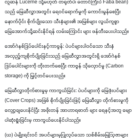
လူဆန် Lucerne သို့မဟုတ် တရုတ်ပဲ၊ တောင်ကြီးပဲ Faba bean) 
သည် မြေဆီလွှာအတွင်း ရေဝင်ရောက်မှုကို ကောင်းမွန်စေပြီး 
နောက်ပိုင်း စိုက်ပျိုးသော သီးနှံများ၏ အမြစ်များ လွယ်ကူစွာ
မြေအောက်သို့ဆင်းနိုင်ရန် လမ်းကြောင်း များ ဖန်တီးပေးပါသည်။ 
အော်ဂဲနစ်ဒြပ်ပေါင်းနှင့်ကာဗွန်: ပဲပင်များပါဝင်သော သီးနှံ
အလှည့်ကျစိုက်ပျိုးခြင်းသည် မြေဆီလွှာအတွင်းရှိ အော်ဂဲနစ်
ဒြပ်ပေါင်းများကို တိုးတက်စေပြီး ကာဗွန် သိုလှောင်မှု (Carbon 
storage) ကို မြှင့်တင်ပေးသည်။
မြေဆီလွှာတိုက်စားမှုမှ ကာကွယ်ခြင်း: ပဲပင်များကို မြေဖုံးပင်များ 
(Cover Crops) အဖြစ် စိုက်ပျိုးခြင်းဖြင့် မြေဆီလွှာ တိုက်စားမှုကို 
လျှော့ချပေးနိုင်ပြီး အဖိုးတန် အာဟာရဓာတ် များ ရေနှင့်အတူ မျော
ပါဆုံးရှုံးခြင်းမှ ကာကွယ်ပေးနိုင်ပါသည်။ 
(ဃ) ပဲမျိုးရင်းဝင် အပင်များမှပြုလုပ်သော သစ်စိမ်းမြေဩဇာများ 