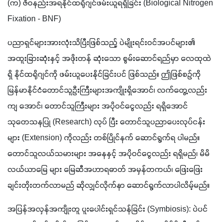
(က) ဇီဝနည်းအရနိုင်ထရိုဂျင်ဖမ်းယူရရှိခြင်း (Biological Nitrogen 
Fixation - BNF)
ပညာရှင်များအားလုံးသိပြီးဖြစ်သည့် ပဲမျိုးရင်းဝင်အပင်များ၏ 
အထူးခြားဆုံးနှင့် အဖိုးတန် ဆုံးသော စွမ်းဆောင်ရည်မှာ လေထုထဲ
ရှိ နိုင်ထရိုဂျင်ကို ဖမ်းယူပေးနိုင်ခြင်းပင် ဖြစ်သည်။ ဤဖြစ်စဉ်ကို 
မြန်မာနိုင်ငံတောင်သူဦးကြီးများအကျိုးရှိအောင်၊ လက်တွေ့လည်း
ကျ အောင်၊ တောင်သူကြီးများ အပိုဝင်ငွေလည်း ရရှိအောင် 
သုတေသနပြု (Research) လုပ် ပြီး တောင်သူပညာပေးလုပ်ငန်း
များ (Extension) ကိုလည်း တစ်ပြိုင်နက် ဆောင်ရွက်ရ ပါမည်။ 
တောင်သူလယ်သမားများ အနေနှင့် အပိုဝင်ငွေလည်း ရရှိမည်၊ မိမိ
လယ်ယာမြေ များ မြေဆီအဟာရဓာတ် အမှန်တကယ်၊ ဖြေးဖြေး
ချင်းတိုးတက်လာမည် ဆိုလျှင်လိုက်နာ ဆောင်ရွက်လာပါလိမ့်မည်။
အပြန်အလှန်အကျိုးတူ ပူးပေါင်းရှင်သန်ခြင်း (Symbiosis): ပဲပင်