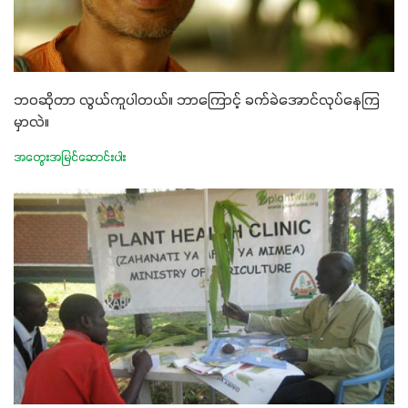
ဘဝဆိုတာ လွယ်ကူပါတယ်။ ဘာကြောင့် ခက်ခဲအောင်လုပ်နေကြ
မှာလဲ။
အတွေးအမြင်ဆောင်းပါး