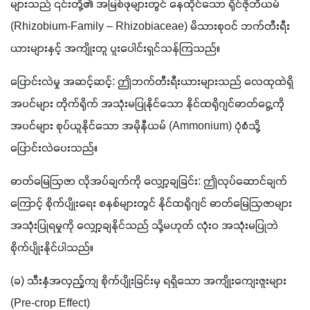
များသည် ၎င်းတို့၏ အမြစ်ဖုများတွင် နေထိုင်သော ရိုင်ဇိုဘီယမ် 
(Rhizobium-Family – Rhizobiaceae) မိသားစုဝင် ဘက်တီးရီး
ယားများနှင့် အကျိုးတူ ပူးပေါင်းရှင်သန်ကြသည်။ 
ပြောင်းလဲမှု အဆင့်ဆင့်: ဤဘက်တီးရီးယားများသည် လေထုထဲရှိ 
အပင်များ တိုက်ရိုက် အသုံးမပြုနိုင်သော နိုင်ထရိုဂျင်ဓာတ်ငွေ့ကို 
အပင်များ စုပ်ယူနိုင်သော အမိုနီယမ် (Ammonium) ပုံစံသို့ 
ပြောင်းလဲပေးသည်။
ဓာတ်မြေဩဇာ လိုအပ်ချက်ကို လျှော့ချခြင်း: ဤလုပ်ဆောင်ချက်
ကြောင့် စိုက်ပျိုးရေး စနစ်များတွင် နိုင်ထရိုဂျင် ဓာတ်မြေဩဇာများ 
အသုံးပြုရမှုကို လျှော့ချနိုင်သည် သို့မဟုတ် လုံးဝ အသုံးမပြုဘဲ 
စိုက်ပျိုးနိုင်ပါသည်။
(ခ) သီးနှံအလှည့်ကျ စိုက်ပျိုးခြင်းမှ ရရှိသော အကျိုးကျေးဇူးများ 
(Pre-crop Effect)