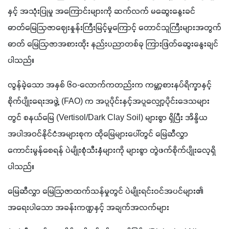
နှင့် အသုံးပြုမှု အကြောင်းများကို ဆက်လက် မဆွေးနွေးခင် 
ဓာတ်မြေဩဇာဈေးနှုန်းကြီးမြင့်မှုကြောင့် တောင်သူကြီးများအတွက် 
ဓာတ် မြေဩဇာအစားထိုး နည်းပညာတစ်ခု ကြားဖြတ်ဆွေးနွေးချင်
ပါသည်။
လွန်ခဲ့သော အနှစ် ၆၀-လောက်ကတည်းက ကမ္ဘာ့စားနပ်ရိက္ခာနှင့်
စိုက်ပျိုးရေးအဖွဲ့ (FAO) က အပူပိုင်းနှင့်အပူလျှော့ပိုင်းဒေသများ
တွင် စနယ်မြေ (Vertisol/Dark Clay Soil) များစွာ ရှိပြီး အိန္ဒိယ
အပါအဝင်နိုင်ငံအများစုက ထိုမြေများပေါ်တွင် မြေဆီလွှာ
ကောင်းမွန်စေရန် ပဲမျိုးစုံသီးနှံများကို များစွာ တွဲဖက်စိုက်ပျိုးလေ့ရှိ
ပါသည်။
မြေဆီလွှာ မြေဩဇာထက်သန်မှုတွင် ပဲမျိုးရင်းဝင်အပင်များ၏ 
အရေးပါသော အခန်းကဏ္ဍနှင့် အချက်အလက်များ