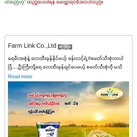
ပါသည်ဟု”
ထည့်ပေးပါရန် မေတ္တာရပ်ခံအပ်ပါသည်။
Farm Link Co.,Ltd
ကြော်ငြာ
ရေမီးအစုံနဲ့ လေထီးခုန်နိုင်မယ့် ဖန်းလင့်ရဲ့ #စမတ်သီးစုံလာပါ
ပြီ.....ဦးကြီးတို့ရေ ‌လေထီးခုန်ချင်ပေမယ့် စမတ်သီးစုံကို မသိ
သေးရင်တော့ ဒီစာလေးကို ဆက်ဖတ်‌ပေးပါ #စမတ်သီးစုံဆိုတာ
Read more
အပင်တိုင်းအတွက် အဓိကအာဟာရNPK (19:7:8)နဲ့ #ဟူးမစ်
အက်စစ်တို့ အချိုးကျ ပေါင်းစပ်ထားတဲ့ ကွန်ပေါင်း
ဓာတ်မြေဩဇာဖြစ်ပါတယ်။ အဓိကအကျိုးကျေးဇူးတွေအနေနဲ့
ကတော့ နိုက်ထရိုဂျင် 19%ပါဝင်တဲ့အတွက် ကလိုရိုဖီးလ်ဖွဲ့စည်း
မှုကို အားပေးကာ သီးနှံပင်များ၏အရွက်များစိမ်းလန်းသန်စွမ်း
ပြီး အစာချက်လုပ်မှုအားကောင်းစေပါတယ်။ အပင်၏ပင်ပိုင်း
ကြီးထွားမှုကို တိုးမြင့်စေကာ အပင်သန်၍ အကြီးမြန်စေပါတယ်။