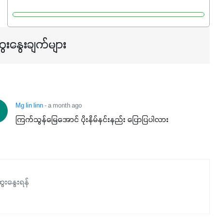
Potassium 8%က အပင်ရဲ့ ရောဂါဒဏ်၊ရာသီဥတုဒဏ်ခံနိုင်ရည်
ရှိမှုကို မြင့်တက်စေပြီး အသီးအရည်အသွေး၊ အရွယ်အစားနဲ့
အရသာ ပိုမိုကောင်းမွန်စေဖို့အတွက် လိုအပ်တဲ့အာဟာရဓာတ်
ေးနွေးချက်များ
ဖြစ်ပါတယ်။ ဟူးမစ်အက်စစ်ပါဝင်ပေါင်းစပ်ထားတဲ့အတွက်
အာဟာရဓာတ်စုပ်ယူမှုကောင်းမွန်လာခြင်း၊မြေဆီလွှာဖွဲ့စည်းပုံ
နှင့်ရေထိန်းနိုင်စွမ်းအားကောင်းလာခြင်းအပါအဝင်
အကျိုးကျေးဇူးများစွာကိုရရှိစေမှာဖြစ်ပါတယ်။ စပါးအပါအဝင်
နှံစားသီးနှံများ၊ပဲအမျိုးမျိုး၊ဟင်းသီးဟင်းရွက်နဲ့ ဥယျာဉ်ခြံသီးနှံ
Mg lin linn
- a month ago
အားလုံးမှာ အသုံးပြုနိုင်တယ်ဆိုတော့ တစ်မျိုးတည်းနဲ့ အားလုံး
ကြက်သွန်မြေအောင် ပိုးနိမ်နင်းနည်း ပြောပြပါလား
ပါဖက်(perfect)မယ့် စမတ်သီးစုံနော် အရွေးမမှားတာသေချာပြီ
မလို့ အတွေးမများဘဲ သီးနှံတိုင်းကြီးထွားအောင် ဖန်းလင့်ရဲ့ #စ
မတ်သီးစုံကို သုံးကြပါစို့....
ေးနွေးရန်