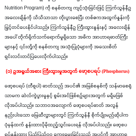
Nutrition Program) ကို စနစ်တကျ ကျင့်သုံးခြင်းဖြင့် ကြက်သွန်နီဥ
အလေးချိန်ကို သိသိသာသာ တိုးပွားစေပြီး တစ်ဧကအထွက်နှုန်းကို 
မြှင့်တင်ပေးနိုင်ပါသည်။ ကြက်သွန်နီဥ ကြီးထွားနှုန်းနှင့် အလေးချိန်
အပေါ် တိုက်ရိုက်သက်ရောက်မှုရှိသော အဓိက အာဟာရဓာတ်ကြီး
များနှင့် ၎င်းတို့ကို စနစ်တကျ အသုံးပြုပုံများကို အသေးစိတ် 
ရှင်းလင်းတင်ပြပေးလိုက်ပါသည်။
 (၁) ဥအရွယ်အစား ကြီးထွားမှုအတွက် 
ဖော့စပရပ် (Phosphorus)
ဖော့စပရပ် (တီစူပါ) ဓာတ်သည် အပင်၏ အမြစ်စနစ်ကို သန်မာစေရုံ
သာမက ဆဲလ်ကွဲပွားမှုနှင့် စွမ်းအင်ဖြစ်စဉ်များအတွက် မရှိမဖြစ်
လိုအပ်ပါသည်။ သဘာဝအလျောက် ဖော့စပရပ်ဓာတ် အလွန်
နည်းပါးသော မြေဆီလွှာများတွင် ကြက်သွန်နီ စိုက်ပျိုးမည်ဆိုပါက 
ပုံမှန်ထက် နှုန်းထားပိုမိုထည့်သွင်းပေးရန် လိုအပ်ပါသည်။ ဖော့စပ
ရပ်နှုန်းထား ပြည့်ပြည့်ဝဝ ကျွေးမွေးခြင်းသည် အပင်ကို အာဟာရ