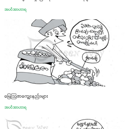
အပင်အာဟာရ
မြေသြဇာကျွေးနည်းများ
အပင်အာဟာရ