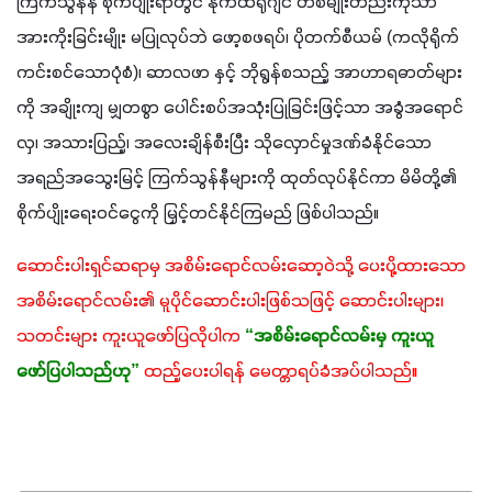
ကြက်သွန်နီ စိုက်ပျိုးရာတွင် နိုက်ထရိုဂျင် တစ်မျိုးတည်းကိုသာ 
အားကိုးခြင်းမျိုး မပြုလုပ်ဘဲ ဖော့စဖရပ်၊ ပိုတက်စီယမ် (ကလိုရိုက်
ကင်းစင်သောပုံစံ)၊ ဆာလဖာ နှင့် ဘိုရွန်စသည့် အာဟာရဓာတ်များ
ကို အချိုးကျ မျှတစွာ ပေါင်းစပ်အသုံးပြုခြင်းဖြင့်သာ အခွံအရောင်
လှ၊ အသားပြည့်၊ အလေးချိန်စီးပြီး သိုလှောင်မှုဒဏ်ခံနိုင်သော 
အရည်အသွေးမြင့် ကြက်သွန်နီများကို ထုတ်လုပ်နိုင်ကာ မိမိတို့၏ 
စိုက်ပျိုးရေးဝင်ငွေကို မြှင့်တင်နိုင်ကြမည် ဖြစ်ပါသည်။
ဆောင်းပါးရှင်ဆရာမှ အစိမ်းရောင်လမ်းဆော့ဝဲသို့ ပေးပို့ထားသော 
အစိမ်းရောင်လမ်း၏ မူပိုင်ဆောင်းပါးဖြစ်သဖြင့် ဆောင်းပါးများ၊ 
သတင်းများ ကူးယူဖော်ပြလိုပါက
“အစိမ်းရောင်လမ်းမှ ကူးယူ
ဖော်ပြပါသည်ဟု”
ထည့်ပေးပါရန် မေတ္တာရပ်ခံအပ်ပါသည်။