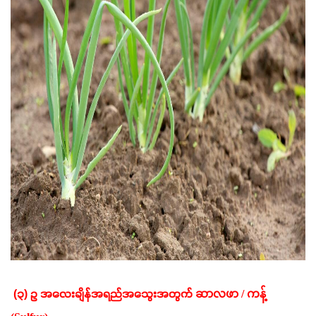
 (၃) ဥ အလေးချိန်အရည်အသွေးအတွက် 
ဆာလဖာ / ကန့် 