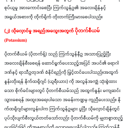
စုပ်ယူမှု အားကောင်းစေပြီး ကြက်သွန်ဥ၏ အလေးချိန်နှင့် 
အရွယ်အစားကို တိုက်ရိုက် တိုးတက်ကြီးမားစေပါသည်။
(၂) သိုလှောင်မှု အရည်အသွေးအတွက် 
ပိုတက်စီယမ် 
(Potassium)
ပိုတက်စီယမ် (ပိုတက်ရှ်) သည် ကြက်သွန်နီဥ အသားပြည့်ပြီး 
အလေးချိန်စီးစေရန် ဆောင်ရွက်ပေးသည့်အပြင် အပင်၏ ရောဂါ
ဒဏ်နှင့် ရာသီဥတုဒဏ် ခံနိုင်ရည်ကို မြှင့်တင်ပေးပါသည်။အထွက်
နှုန်းတိုးရန် နိုက်ထရိုဂျင် (ယူရီးယား) ကို အလွန်အကျွံ သုံးစွဲထား
သော စိုက်ခင်းများတွင် ပိုတက်စီယမ်သည် အထွက်နှုန်း မကျဆင်း
သွားစေရန် အထူးအရေးပါသော အခန်းကဏ္ဍမှ ကူညီပေးသည်။ နို
က်ထရိုဂျင်များလွန်းပါက ကြက်သွန်ဥများ ပွပြီး သိုလှောင်ချိန်တွင် 
ပုပ်သိုးပျက်စီးလွယ်တတ်သော်လည်း ပိုတက်စီယမ်ကို မျှတစွာထည့်
ပေးခြင်းဖြင့် ထိုအန္တရာယ်ကို လျှော့ချပေးနိုင်ပါသည်။ ကြက်သွန်နီ