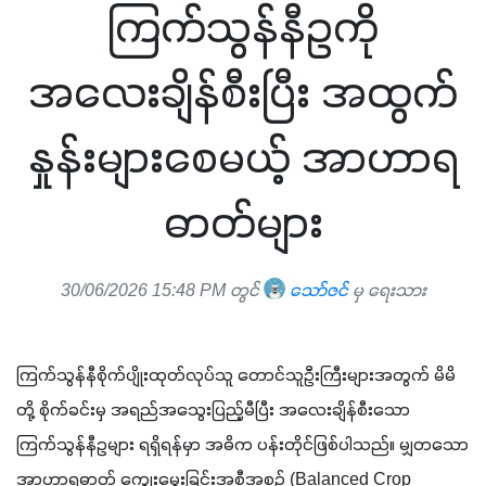
ကြက်သွန်နီဥကို
အလေးချိန်စီးပြီး အထွက်
နှုန်းများစေမယ့် အာဟာရ
ဓာတ်များ
30/06/2026 15:48 PM တွင်
သော်ဇင်
မှ ရေးသား
ကြက်သွန်နီစိုက်ပျိုးထုတ်လုပ်သူ တောင်သူဦးကြီးများအတွက် မိမိ
တို့ စိုက်ခင်းမှ အရည်အသွေးပြည့်မီပြီး အလေးချိန်စီးသော 
ကြက်သွန်နီဥများ ရရှိရန်မှာ အဓိက ပန်းတိုင်ဖြစ်ပါသည်။ မျှတသော
အာဟာရဓာတ် ကျွေးမွေးခြင်းအစီအစဉ် (Balanced Crop 