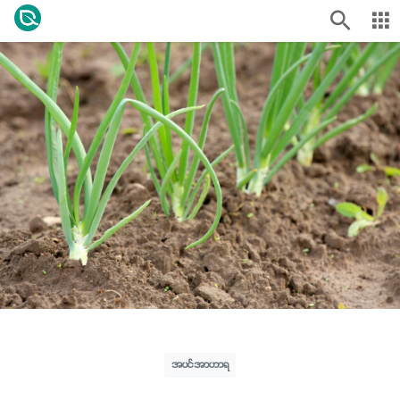
အပင်အာဟာရ