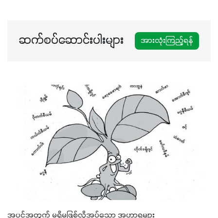
ဆက်စပ်ဆောင်းပါးများ
အားလုံးကြည့်ရန်
အပင်အတွက် မရှိမဖြစ်လိုအပ်သော အဟာရများ