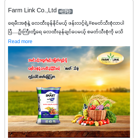
Farm Link Co.,Ltd
ကြော်ငြာ
ရေမီးအစုံနဲ့ လေထီးခုန်နိုင်မယ့် ဖန်းလင့်ရဲ့ #စမတ်သီးစုံလာပါ
ပြီ.....ဦးကြီးတို့ရေ ‌လေထီးခုန်ချင်ပေမယ့် စမတ်သီးစုံကို မသိ
သေးရင်တော့ ဒီစာလေးကို ဆက်ဖတ်‌ပေးပါ #စမတ်သီးစုံဆိုတာ
Read more
အပင်တိုင်းအတွက် အဓိကအာဟာရNPK (19:7:8)နဲ့ #ဟူးမစ်
အက်စစ်တို့ အချိုးကျ ပေါင်းစပ်ထားတဲ့ ကွန်ပေါင်း
ဓာတ်မြေဩဇာဖြစ်ပါတယ်။ အဓိကအကျိုးကျေးဇူးတွေအနေနဲ့
ကတော့ နိုက်ထရိုဂျင် 19%ပါဝင်တဲ့အတွက် ကလိုရိုဖီးလ်ဖွဲ့စည်း
မှုကို အားပေးကာ သီးနှံပင်များ၏အရွက်များစိမ်းလန်းသန်စွမ်း
ပြီး အစာချက်လုပ်မှုအားကောင်းစေပါတယ်။ အပင်၏ပင်ပိုင်း
ကြီးထွားမှုကို တိုးမြင့်စေကာ အပင်သန်၍ အကြီးမြန်စေပါတယ်။
သင့်တော်တဲ့ Phosphorus 7%ပါဝင်မှုကြောင့် အပင်ရဲ့ အမြစ်
ဖွဲ့စည်းတည်ဆောက်မှုကို ပို၍သန်မာလာအောင် အားပေးပါ
တယ်။ ဒါ့အပြင် ပန်းပွင့်ခြင်း၊အသီးသီးခြင်း၊အစေ့တည်ခြင်း
လုပ်ငန်းစဉ်များကိုလည်း အားပေးပါတယ်။ လုံလောက်တဲ့