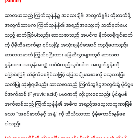
(Sulfur)
ဆာလဖာသည် ကြက်သွန်နီဥ အလေးချိန်၊ အထွက်နှုန်း တိုးတက်ဖို့
အတွက်သာမက ကြက်သွန်နီ၏ အရည်အသွေးကို သတ်မှတ်ပေး
သည့် ဓာတ်ဖြစ်ပါသည်။ ဆာလဖာသည် အပင်က နိုက်ထရိုဂျင်ဓာတ်
ကို ပိုမိုထိရောက်စွာ စုပ်ယူပြီး အသုံးချနိုင်အောင် ကူညီပေးသည်။ 
ဆာလဖာဓာတ် ကြွယ်ဝပြီးသား မြေဆီလွှာများတွင် ဆာလဖာ
နှုန်းထား အလွန်အကျွံ ထပ်မံထည့်သွင်းပါက အထွက်နှုန်းကို 
ပြောင်းပြန် ထိခိုက်စေနိုင်သဖြင့် မြေအမျိုးအစားကို လေ့လာပြီး 
သတိပြု သုံးစွဲရပါမည်။ ဆာလဖာသည် ကြက်သွန်ဥအတွင်းရှိ ပိုင်ရူဗ
စ်အက်ဆစ် (Pyruvic acid) ပမာဏကို တိုးပွားစေသည်။ ပိုင်ရူဗစ်
အက်ဆစ်သည် ကြက်သွန်နီ၏ အဓိက အရည်အသွေးလက္ခဏာဖြစ်
သော "အစပ်ဓာတ်နှင့် အနံ့" ကို သိသိသာသာ ပိုမိုကောင်းမွန်စေ
ပါသည်။