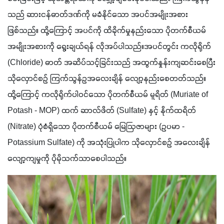
သည် ဆားငန်ဓာတ်ဒဏ်ကို မခံနိုင်သော အပင်အမျိုးအစား 
ဖြစ်သည်။ ထို့ကြောင့် အပင်ကို ထိခိုက်မှုနည်းသော ပိုတက်စီယမ် 
အမျိုးအစားကို ရွေးချယ်ရန် လိုအပ်ပါသည်။အပင်တွင်း ကလိုရိုက် 
(Chloride) ဓာတ် အဆိပ်သင့်ခြင်းသည် အထွက်နှုန်းကျဆင်းစေပြီး 
သိုလှောင်စဉ် ကြက်သွန်ဥအလေးချိန် လျော့နည်းစေတတ်သည်။ 
ထို့ကြောင့် ကလိုရိုက်ပါဝင်သော ပိုတက်စီယမ် မူရိတ် (Muriate of 
Potash - MOP) ထက် ဆာလ်ဖိတ် (Sulfate) နှင့် နိုက်ထရိတ် 
(Nitrate) ပုံစံရှိသော ပိုတက်စီယမ် မြေဩဇာများ (ဥပမာ - 
Potassium Sulfate) ကို အသုံးပြုပါက သိုလှောင်စဉ် အလေးချိန်
လျော့ကျမှုကို ပိုမိုသက်သာစေပါသည်။