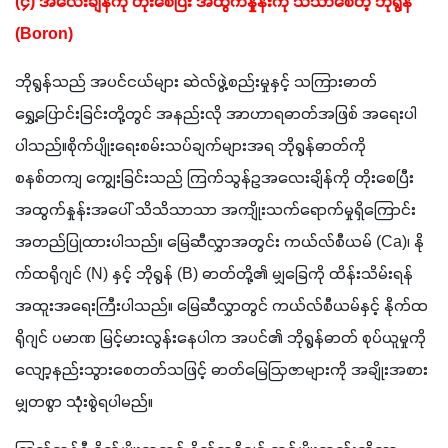
(၄) အလေးချိန်ကို တိုးစေပြီး အထွက်နှုန်းကို သိသာစေတဲ့ ဘိုရွန် 
(Boron)
ဘိုရွန်သည် အပင်ငယ်များ ဆဲလ်ဖွဲ့စည်းမှုနှင့် သကြားဓာတ် 
ရွှေ့ပြောင်းခြင်းတို့တွင် အနည်းလို အာဟာရဓာတ်အဖြစ် အရေးပါ
ပါသည်။စိုက်ပျိုးရေးစမ်းသပ်ချက်များအရ ဘိုရွန်ဓာတ်ကို 
စနစ်တကျ ကျွေးခြင်းသည် ကြက်သွန်ဥအလေးချိန်ကို တိုးစေပြီး 
အထွက်နှုန်းအပေါ် သိသိသာသာ အကျိုးသက်ရောက်မှုရှိကြောင်း 
အတည်ပြုထားပါသည်။ မြေဆီလွှာအတွင်း ကယ်လ်စီယမ် (Ca)၊ နို
က်ထရိုဂျင် (N) နှင့် ဘိုရွန် (B) ဓာတ်တို့၏ မျှခြေကို ထိန်းသိမ်းရန် 
အထူးအရေးကြီးပါသည်။ မြေဆီလွှာတွင် ကယ်လ်စီယမ်နှင့် နိုက်ထ
ရိုဂျင် ပမာဏ မြင့်မားလွန်းနေပါက အပင်၏ ဘိုရွန်ဓာတ် စုပ်ယူမှုကို 
လျော့နည်းသွားစေတတ်သဖြင့် ဓာတ်မြေဩဇာများကို အချိုးအစား 
မျှတစွာ သုံးစွဲရပါမည်။