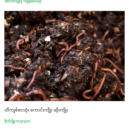
အာဟာရနှင့် ကျန်းမာရေး
တီကျစ်စာသုံး ကောင်းကျိုး ဆိုးကျိုး
စိုက်ပျိုး ဗဟုသုတ