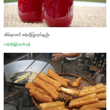
အိမ်မှာတင် ဖရဲယိုပြုလုပ်နည်း
တန်ဘိုးမြှင့်ထုတ်ကုန်