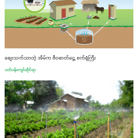
စျေးသက်သာတဲ့ အိမ်က ဇီဝဓာတ်ငွေ့ စက်ရုံကြီး
ပတ်ဝန်းကျင်ဆိုင်ရာ