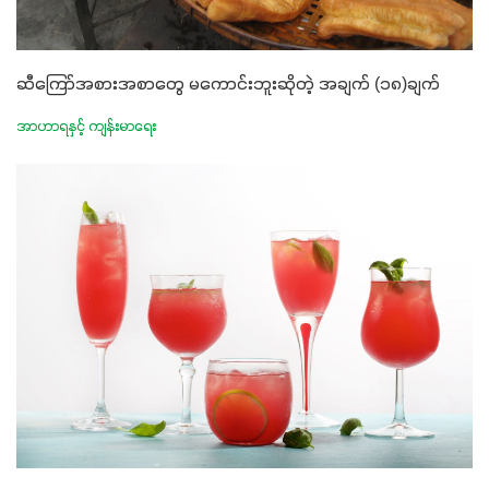
ဆီကြော်အစားအစာတွေ မကောင်းဘူးဆိုတဲ့ အချက် (၁၈)ချက်
အာဟာရနှင့် ကျန်းမာရေး