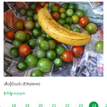
အီသိုင်လင်း (Ethylene)
စိုက်ပျိုး ဗဟုသုတ
..
18
19
20
21
22
23
24