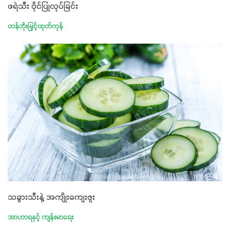
ဖရဲသီး ဝိုင်ပြုလုပ်ခြင်း
တန်ဘိုးမြှင့်ထုတ်ကုန်
သခွားသီးနဲ့ အကျိုးကျေးဇူး
အာဟာရနှင့် ကျန်းမာရေး