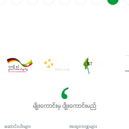
မျိုးကောင်းမှ ပျိုးကောင်းမည်
ဆောင်းပါးများ
အထူးကဏ္ဍများ