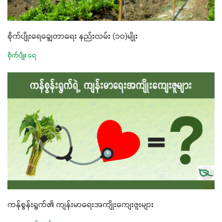
စိုက်ပျိုးရေချွေတာရေး နည်းလမ်း (၁၀)မျိုး
စိုက်ပျိုး ရေ
ကန်စွန်းရွက်၏ ကျန်းမာရေးအကျိုးကျေးဇူးများ