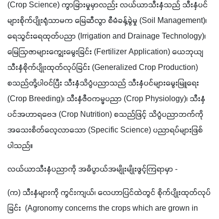
(Crop Science) ကွာခြားမှုမှာလည်း လယ်ယာသီးနှံသည် သီးနှံပင်
များစိုက်ပျိုးရုံသာမက မြေဆီလွာ စီမံခန့်ခွဲမှု (Soil Management)၊ 
ရေသွင်းရေထုတ်ပညာ (Irrigation and Drainage Technology)၊ 
မြေဩဇာများကျွေးမွေးခြင်း (Fertilizer Application) ယေဘုယျ 
သီးနှံစိုက်ပျိုးထုတ်လုပ်ခြင်း (Generalized Crop Production) 
စသည်တို့ပါဝင်ပြီး သီးနှံသိပ္ပံပညာသည် သီးနှံပင်များမွေးမြူရေး 
(Crop Breeding)၊ သီးနှံဇီဝကမ္မပညာ (Crop Physiology)၊ သီးနှံ
ပင်အဟာရဗေဒ (Crop Nutrition) စသည်ဖြင့် သိပ္ပံပညာဘက်ကို 
အသေးစိတ်လေ့လာသော (Specific Science) ပညာရပ်များဖြစ်
ပါသည်။ 
လယ်ယာသီးနှံပညာကို အဓိပ္ပာယ်အမျိုးမျိုးဖွင့်ကြရာမှာ - 
(က) သီးနှံများကို ကွင်းကျယ်၊ လေဟာပြင်ထဲတွင် စိုက်ပျိုးထုတ်လုပ်
ခြင်း  (Agronomy concerns the crops which are grown in 