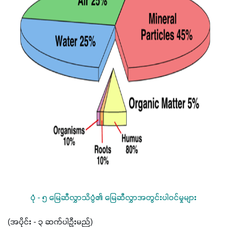
ပုံ - ၅ မြေဆီလွှာသိပ္ပံ၏ မြေဆီလွှာအတွင်းပါဝင်မှုများ
(အပိုင်း - ၃ ဆက်ပါဦးမည်)