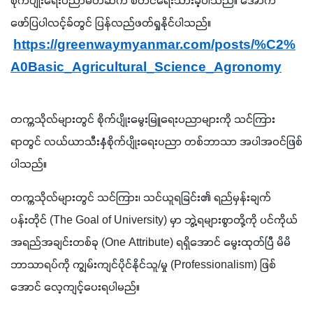
စိုက်ပျိုးရေးပညာမိတ်ဆက် စတင်ရေးသားခဲ့ပါသည်။ အောက်
ဖော်ပြပါလင့်ခ်တွင် ပြန်လည်ဖတ်ရှုနိုင်ပါသည်။
https://greenwaymyanmar.com/posts/%C
2%
A
0
Basic_Agricultural_Science_Agronomy
တက္ကသိုလ်များတွင် စိုက်ပျိုးမွေးမြူရေးပညာများကို သင်ကြား
ရာတွင် လယ်ယာသီးနှံစိုက်ပျိုးရေးပညာ တစ်ဘာသာ အပါအဝင်ဖြစ်
ပါသည်။
တက္ကသိုလ်များတွင် သင်ကြား၊ သင်ယူရခြင်း၏ ရည်မှန်းချက်
ပန်းတိုင် (The Goal of University) မှာ ဘွဲ့ရများစွာတို့ကို ပင်ကိုယ်
အရည်အချင်းတစ်ခု (One Attribute) ရရှိအောင် မွေးထုတ်ပြီ မိမိ
ဘာသာရပ်ကို ကျွမ်းကျင်ပိုင်နိုင်သူ/မှု (Professionalism) ဖြစ်
အောင် လေ့ကျင့်ပေးရပါမည်။ 