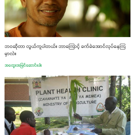
ဘဝဆိုတာ လွယ်ကူပါတယ်။ ဘာကြောင့် ခက်ခဲအောင်လုပ်နေကြ
မှာလဲ။
အတွေးအမြင်ဆောင်းပါး