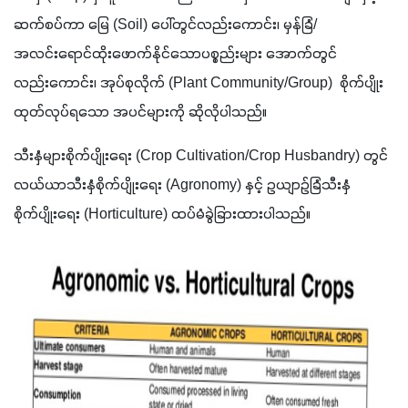
ဆက်စပ်ကာ မြေ (Soil) ပေါ်တွင်လည်းကောင်း၊ မှန်ခြံ/
အလင်းရောင်ထိုးဖောက်နိုင်သောပစ္စည်းများ အောက်တွင်
လည်းကောင်း၊ အုပ်စုလိုက် (Plant Community/Group)  စိုက်ပျိုး 
ထုတ်လုပ်ရသော အပင်များကို ဆိုလိုပါသည်။
သီးနှံများစိုက်ပျိုးရေး (Crop Cultivation/Crop Husbandry) တွင် 
လယ်ယာသီးနှံစိုက်ပျိုးရေး (Agronomy) နှင့် ဥယျာဉ်ခြံသီးနှံ
စိုက်ပျိုးရေး (Horticulture) ထပ်မံခွဲခြားထားပါသည်။