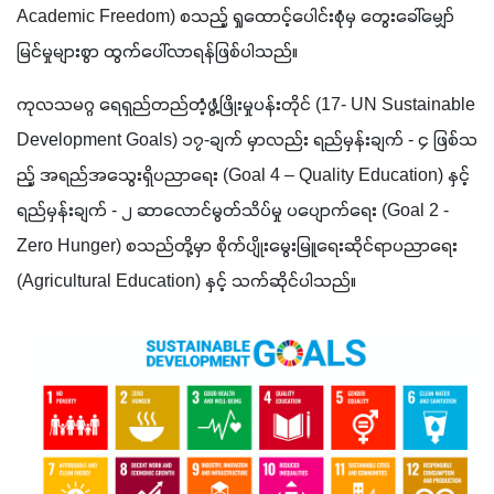
Academic Freedom) စသည့် ရှုထောင့်ပေါင်းစုံမှ တွေးခေါ်မျှော်
မြင်မှုများစွာ ထွက်ပေါ်လာရန်ဖြစ်ပါသည်။ 
ကုလသမဂ္ဂ ရေရှည်တည်တံ့ဖွံ့ဖြိုးမှုပန်းတိုင် (17- UN Sustainable 
Development Goals) ၁၇-ချက် မှာလည်း ရည်မှန်းချက် - ၄ ဖြစ်သ
ည့် အရည်အသွေးရှိပညာရေး (Goal 4 – Quality Education) နှင့် 
ရည်မှန်းချက် - ၂ ဆာလောင်မွတ်သိပ်မှု ပပျောက်ရေး (Goal 2 - 
Zero Hunger) စသည်တို့မှာ စိုက်ပျိုးမွေးမြူရေးဆိုင်ရာပညာရေး 
(Agricultural Education) နှင့် သက်ဆိုင်ပါသည်။