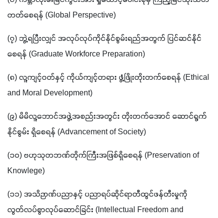
(၆) ကမ္ဘာလုံး၏မြင်ကွင်းအား ရှုထောင့်ပေါင်းစုံမှ ကြည့်မြင်သုံးသတ်
တတ်စေရန် (Global Perspective)
(၇) ဘွဲ့ရပြီးလျှင် အလုပ်လုပ်ကိုင်နိုင်စွမ်းရည်အတွက် ပြင်ဆင်နိုင်
စေရန် (Graduate Workforce Preparation)
(၈) လူ့ကျင့်ဝတ်နှင့် ကိုယ်ကျင့်တရား ဖွံ့ဖြိုးတိုးတက်စေရန် (Ethical 
and Moral Development)
(၉) မိမိလူ့ဘောင်အဖွဲ့အစည်းအတွင်း တိုးတက်အောင် ဆောင်ရွက်
နိုင်စွမ်း ရှိစေရန် (Advancement of Society)
(၁၀) ဗဟုသုတဘဏ်တိုက်ကြီးအဖြစ်ရှိစေရန် (Preservation of 
Knowlege)
(၁၁) အသိဉာဏ်ပညာနှင့် ပညာရပ်ဆိုင်ရာတီထွင်ဖန်တီးမှုကို 
လွတ်လပ်စွာလုပ်ဆောင်ခြင်း (Intellectual Freedom and 