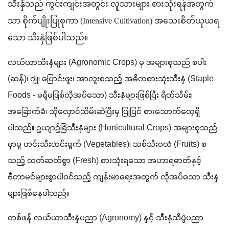
သီးနှံသည် ကွင်းကျင်းအတွင်း လူသားများ စားသုံးရန်အတွက်
သာ စိုက်ပျိုးပြုစုကာ (Intensive Cultivation) အသေးစိတ်ယုယရ
သော သီးနှံဖြစ်ပါသည်။
လယ်ယာသီးနှံများ (Agronomic Crops) မှ အများစုသည် စပါး 
(ဆန်)၊ ဂျုံ၊ ပြောင်းဖူး၊ အာလူးစသည့် အဓိကစားသုံးသီးနှံ (Staple 
Foods - မရှိမဖြစ်လိုအပ်သော) သီးနှံများဖြစ်ပြီး ရိတ်သိမ်း၊ 
အခြောက်ခံ၊ သိုလှောင်သိမ်းဆဲပြီးမှ ပြုပြင် စားသောက်လေ့ရှိ
ပါသည်။ ဥယျာဉ်ခြံသီးနှံများ (Horticultural Crops) အများစုသည် 
မှာမူ ဟင်းသီးဟင်းရွက် (Vegetables)၊ သစ်သီးဝလံ (Fruits) စ
သည့် လတ်ဆတ်စွာ (Fresh) စားသုံးရသော အဟာရဓာတ်နှင့်
ဗီတာမင်များစွာပါဝင်သည့် ကျန်းမာရေးအတွက် လိုအပ်သော သီးနှံ
များဖြစ်နေပါသည်။
တစ်ဖန် လယ်ယာသီးနှံပညာ (Agronomy) နှင့် သီးနှံသိပ္ပံပညာ 