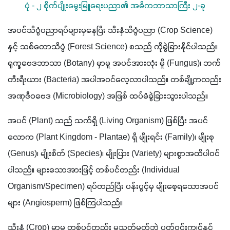
ပုံ - ၂ စိုက်ပျိုးမွေးမြူရေးပညာ၏ အဓိကဘာသာကြီး ၂-ခု
အပင်သိပ္ပံပညာရပ်များမှနေပြီး သီးနှံသိပ္ပံပညာ (Crop Science) 
နှင့် သစ်တောသိပ္ပံ (Forest Science) စသည် ကိုခွဲခြားနိုင်ပါသည်။ 
ရုက္ခဗေဒဘာသာ (Botany) မှာမူ အပင်အားလုံး မှို (Fungus)၊ ဘက်
တီးရီးယား (Bacteria) အပါအဝင်လေ့လာပါသည်။ တစ်ချို့ကလည်း 
အဏုဇီဝဗေဒ (Microbiology) အဖြစ် ထပ်မံခွဲခြားသွားပါသည်။
အပင် (Plant) သည် သက်ရှိ (Living Organism) ဖြစ်ပြီး အပင်
လောက (Plant Kingdom - Plantae) ရှိ မျိုးရင်း (Family)၊ မျိုးစု 
(Genus)၊ မျိုးစိတ် (Species)၊ မျိုးပြား (Variety) များစွာအထိပါဝင်
ပါသည်။ များသောအားဖြင့် တစ်ပင်တည်း (Individual 
Organism/Specimen) ရပ်တည်ပြီး ပန်းပွင့်မှ မျိုးစေ့ရသောအပင်
များ (Angiosperm) ဖြစ်ကြပါသည်။
သီးနှံ (Crop) မှာမူ တစ်ပင်တည်း မသတ်မှတ်ဘဲ ပတ်ဝင်းကျင်နှင့်