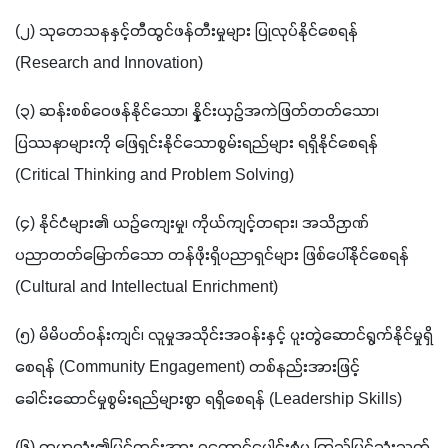
(၂) သုတေသနနှင့်တီထွင်ဖန်တီးမှုများ ပြုလုပ်နိုင်စေရန် 
(Research and Innovation)
(၃) ဆန်းစစ်ဝေဖန်နိုင်သော၊ နှိုင်းယှဉ်အကဲဖြတ်တတ်သော၊ 
ပြဿနာများကို ဖြေရှင်းနိုင်သောစွမ်းရည်များ ရရှိနိုင်စေရန် 
(Critical Thinking and Problem Solving) 
(၄) နိုင်ငံများ၏ ယဉ်ကျေးမှု၊ ကိုယ်ကျင့်တရား၊ အသိဉာဏ်
ပညာတတ်မြောက်သော တန်ဖိုးရှိပညာရှင်များ ဖြစ်ပေါ်နိုင်စေရန် 
(Cultural and Intellectual Enrichment)
(၅) မိမိပတ်ဝန်းကျင်၊ လူမှုအသိုင်းအဝန်းနှင့် ပူးတွဲဆောင်ရွက်နိုင်မှုရှိ
စေရန် (Community Engagement) တစ်နည်းအားဖြင့် 
ခေါင်းဆောင်မှုစွမ်းရည်များစွာ ရရှိစေရန် (Leadership Skills)