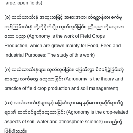
large, open fields)
(ခ) လယ်ယာသီးနှံ အထူးသဖြင့် အစားအစာ၊ တိရစ္ဆာန်စာ၊ စက်မှု
ကုန်ကြမ်းသီးနှံ တို့ကိုစိုက်ပျိုး ထုတ်လုပ်ခြင်း၊ ဤပညာကိုလေ့လာ
သော ပညာ (Agronomy is the work of Field Crops 
Production, which are grown mainly for Food, Feed and 
Industrial Purposes; The study of this work)
(ဂ) လယ်ယာသီးနှံများ ထုတ်လုပ်ခြင်း၊ မြေဆီလွှာ စီမံခန့်ခွဲခြင်းကို 
စာတွေ့၊ လက်တွေ့ လေ့လာခြင်း (Agronomy is the theory and 
practice of field crop production and soil management)
(ဃ) လယ်ယာသီးနှံများနှင့် မြေဆီလွာ၊ ရေ နှင့်လေထုဆိုင်ရာသိပ္ပံ
များ၏ ဆက်စပ်မှုကိုလေ့လာခြင်း (Agronomy is the crop-related 
aspects of soil, water and atmosphere science) စသည်တို့
ဖြစ်ပါသည်။ 