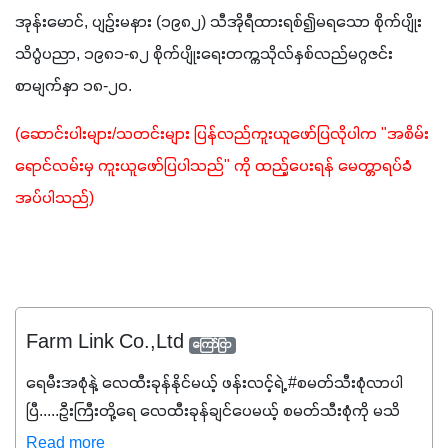
အုန်းမောင်, ပျဉ်းမနား (၁၉၈၂) သီအိုရီထားရစ်၍မရသော စိုက်ပျိုး
သိပ္ပံပညာ, ၁၉၈၁-၈၂ စိုက်ပျိုးရေးတက္ကသိုလ်နှစ်လည်မဂ္ဂဇင်း 
စာမျက်နှာ ၁၈-၂၀.
(ဆောင်းပါးများ/သတင်းများ ပြန်လည်ကူးယူဖော်ပြလိုပါက "အစိမ်း
ရောင်လမ်းမှ ကူးယူဖော်ပြပါသည်" ကို ထည့်ပေးရန် မေတ္တာရပ်ခံ
အပ်ပါသည်) 
Farm Link Co.,Ltd
ကြော်ငြာ
ရေမီးအစုံနဲ့ လေထီးခုန်နိုင်မယ့် ဖန်းလင့်ရဲ့ #စမတ်သီးစုံလာပါ
ပြီ.....ဦးကြီးတို့ရေ ‌လေထီးခုန်ချင်ပေမယ့် စမတ်သီးစုံကို မသိ
သေးရင်တော့ ဒီစာလေးကို ဆက်ဖတ်‌ပေးပါ #စမတ်သီးစုံဆိုတာ
Read more