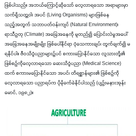
ဖြစ်ပါသည်။ အဘယ်ကြောင့်ဆိုသော် လေ့လာရသော အရာများမှာ
သက်ရှိသတ္တဝါ၊ အပင် (Living Organisms) များဖြစ်နေ
သည့်အတွက် သဘာပတ်ဝန်းကျင် (Natural Environment)၊
ရာသီဥတု (Climate) အခြေအနေကို မူတည်၍ ပြောင်းလဲမှုအပေါ်
အခြေအနေအမျိုးမျိုး ဖြစ်ပေါ်နိုင်ရာ ပုံသေကားချပ်၊ တွက်ချက်၍ မ
ရနိုင်ပါ။ ဇီဝသိပ္ပံပညာများ၌ပင် စကားပြောနိုင်သော လူသားတို့၏
ဖြစ်စဉ်ကိုလေ့လာရသော ဆေးသိပ္ပံပညာ (Medical Science)
ထက် စကားမပြောနိုင်သော အပင်၊ တိရစ္ဆာန်များ၏ ဖြစ်စဉ်ကို
လေ့လာရသော ပညာရပ်က ပိုမိုခက်ခဲနိုင်ပါသည် (ပျဉ်းမနားအုန်း
မောင်, ၁၉၈၂)။