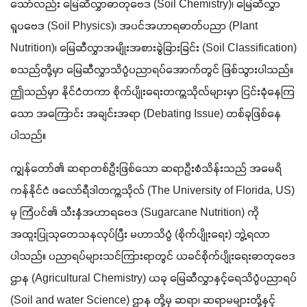
သော်လည်း မြေဆီလွှာဓာတုဗေဒ (Soil Chemistry)၊ မြေဆီလွှာ
ရူပဗေဒ (Soil Physics)၊ အပင်အဟာရဓာတ်ပညာ (Plant 
Nutrition)၊ မြေဆီလွှာအမျိုးအစားခွဲခြားခြင်း (Soil Classification) 
စသည်တို့မှာ မြေဆီလွှာသိပ္ပံပညာရပ်အောက်တွင် ဖြစ်သွားပါသည်။ 
ဤသည်မှာ နိုင်ငံတကာ စိုက်ပျိုးရေးတက္ကသိုလ်များမှာ ငြင်းခုံနေကြ
သော အကြောင်း အချင်းအရာ (Debating Issue) တစ်ခုဖြစ်နေ
ပါသည်။ 
ကျွန်တော်၏ ဆရာတစ်ဦးဖြစ်သော ဆရာဦးစံသိန်းသည် အမေရိ
ကန်နိုင်ငံ ဖလော်ရီဒါတက္ကသိုလ် (The University of Florida, US) 
မှ ကြံပင်၏ သီးနှံအဟာရဗေဒ (Sugarcane Nutrition) ကို 
အထူးပြုသုတေသနလုပ်ပြီး မဟာသိပ္ပံ (စိုက်ပျိုးရေး) ဘွဲ့ရလာ
ပါသည်။ ပညာရပ်များသင်ကြားရာတွင် ယခင်စိုက်ပျိုးရေးဓာတုဗေဒ
ဌာန (Agricultural Chemistry) ယခု မြေဆီလွှာနှင့်ရေသိပ္ပံပညာရပ် 
(Soil and water Science) ဌာန တို့မှ ဆရာ၊ ဆရာမများတို့နှင့် 