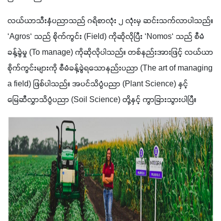
လယ်ယာသီးနှံပညာသည် ဂရိစာလုံး ၂ လုံးမှ ဆင်းသက်လာပါသည်။ 
‘Agros‘ သည် စိုက်ကွင်း (Field) ကိုဆိုလိုပြီး ‘Nomos‘ သည် စီမံ
ခန့်ခွဲမှု (To manage) ကိုဆိုလိုပါသည်။ တစ်နည်းအားဖြင့် လယ်ယာ
စိုက်ကွင်းများကို စီမံခန့်ခွဲရသောနည်းပညာ (The art of managing 
a field) ဖြစ်ပါသည်။ အပင်သိပ္ပံပညာ (Plant Science) နှင့် 
မြေဆီလွှာသိပ္ပံပညာ (Soil Science) တို့နှင့် ကွာခြားသွားပါပြီ။