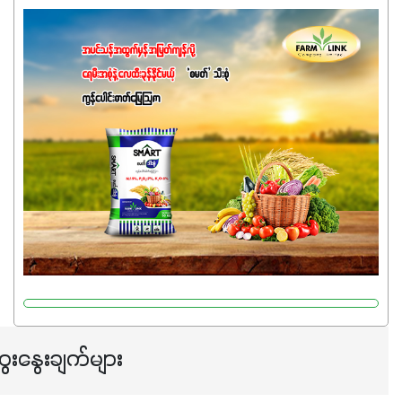
အပင်တိုင်းအတွက် အဓိကအာဟာရNPK (19:7:8)နဲ့ #ဟူးမစ်
အက်စစ်တို့ အချိုးကျ ပေါင်းစပ်ထားတဲ့ ကွန်ပေါင်း
ဓာတ်မြေဩဇာဖြစ်ပါတယ်။ အဓိကအကျိုးကျေးဇူးတွေအနေနဲ့
ကတော့ နိုက်ထရိုဂျင် 19%ပါဝင်တဲ့အတွက် ကလိုရိုဖီးလ်ဖွဲ့စည်း
မှုကို အားပေးကာ သီးနှံပင်များ၏အရွက်များစိမ်းလန်းသန်စွမ်း
ပြီး အစာချက်လုပ်မှုအားကောင်းစေပါတယ်။ အပင်၏ပင်ပိုင်း
ကြီးထွားမှုကို တိုးမြင့်စေကာ အပင်သန်၍ အကြီးမြန်စေပါတယ်။
သင့်တော်တဲ့ Phosphorus 7%ပါဝင်မှုကြောင့် အပင်ရဲ့ အမြစ်
ဖွဲ့စည်းတည်ဆောက်မှုကို ပို၍သန်မာလာအောင် အားပေးပါ
တယ်။ ဒါ့အပြင် ပန်းပွင့်ခြင်း၊အသီးသီးခြင်း၊အစေ့တည်ခြင်း
လုပ်ငန်းစဉ်များကိုလည်း အားပေးပါတယ်။ လုံလောက်တဲ့
Potassium 8%က အပင်ရဲ့ ရောဂါဒဏ်၊ရာသီဥတုဒဏ်ခံနိုင်ရည်
ရှိမှုကို မြင့်တက်စေပြီး အသီးအရည်အသွေး၊ အရွယ်အစားနဲ့
အရသာ ပိုမိုကောင်းမွန်စေဖို့အတွက် လိုအပ်တဲ့အာဟာရဓာတ်
ေးနွေးချက်များ
ဖြစ်ပါတယ်။ ဟူးမစ်အက်စစ်ပါဝင်ပေါင်းစပ်ထားတဲ့အတွက်
အာဟာရဓာတ်စုပ်ယူမှုကောင်းမွန်လာခြင်း၊မြေဆီလွှာဖွဲ့စည်းပုံ