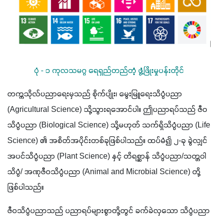
ပုံ - ၁ ကုလသမဂ္ဂ ရေရှည်တည်တံ့ ဖွံ့ဖြိုးမှုပန်းတိုင်
တက္ကသိုလ်ပညာရေးမှသည် စိုက်ပျိုး၊ မွေးမြူရေးသိပ္ပံပညာ 
(Agricultural Science) သို့သွားရအောင်ပါ။ ဤပညာရပ်သည် ဇီဝ
သိပ္ပံပညာ (Biological Science) သို့မဟုတ် သက်ရှိသိပ္ပံပညာ (Life 
Science) ၏ အစိတ်အပိုင်းတစ်ခုဖြစ်ပါသည်။ ထပ်မံ၍ ၂-ခု ခွဲလျှင် 
အပင်သိပ္ပံပညာ (Plant Science) နှင့် တိရစ္ဆာန် သိပ္ပံပညာ/သတ္တဝါ
သိပ္ပံ/ အဏုဇီဝသိပ္ပံပညာ (Animal and Microbial Science) တို့
ဖြစ်ပါသည်။
ဇီဝသိပ္ပံပညာသည် ပညာရပ်များစွာတို့တွင် ခက်ခဲလှသော သိပ္ပံပညာ