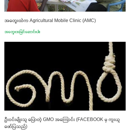
အတွေးထဲက Agricultural Mobile Clinic (AMC)
အတွေးအမြင်ဆောင်းပါး
ဦးဝင်းမျိုးသူ ပြောတဲ့ GMO အကြောင်း (FACEBOOK မှ ကူးယူ
ဖော်ပြသည်)