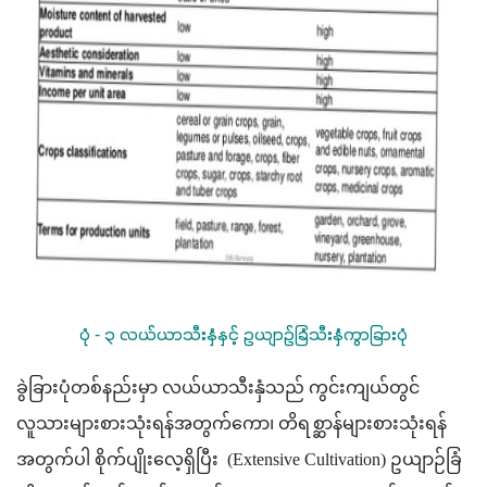
ပုံ - ၃ လယ်ယာသီးနှံနှင့် ဥယျာဉ်ခြံသီးနှံကွာခြားပုံ
ခွဲခြားပုံတစ်နည်းမှာ လယ်ယာသီးနှံသည် ကွင်းကျယ်တွင် 
လူသားများစားသုံးရန်အတွက်ကော၊ တိရစ္ဆာန်များစားသုံးရန်
အတွက်ပါ စိုက်ပျိုးလေ့ရှိပြီး  (Extensive Cultivation) ဥယျာဉ်ခြံ