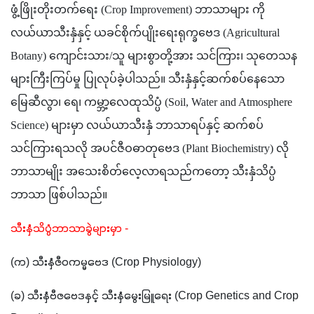
ဖွံ့ဖြိုးတိုးတက်ရေး (Crop Improvement) ဘာသာများ ကို 
လယ်ယာသီးနှံနှင့် ယခင်စိုက်ပျိုးရေးရုက္ခဗေဒ (Agricultural 
Botany) ကျောင်းသား/သူ များစွာတို့အား သင်ကြား၊ သုတေသန
များကြီးကြပ်မှု ပြုလုပ်ခဲ့ပါသည်။ သီးနှံနှင့်ဆက်စပ်နေသော 
မြေဆီလွာ၊ ရေ၊ ကမ္ဘာ့လေထုသိပ္ပံ (Soil, Water and Atmosphere 
Science) များမှာ လယ်ယာသီးနှံ ဘာသာရပ်နှင့် ဆက်စပ်
သင်ကြားရသလို အပင်ဇီဝဓာတုဗေဒ (Plant Biochemistry) လို 
ဘာသာမျိုး အသေးစိတ်လေ့လာရသည်ကတော့ သီးနှံသိပ္ပံ
ဘာသာ ဖြစ်ပါသည်။  
သီးနှံသိပ္ပံဘာသာခွဲများမှာ -
(က) သီးနှံဇီဝကမ္မဗေဒ (Crop Physiology)
(ခ) သီးနှံဗီဇဗေဒနှင့် သီးနှံမွေးမြူရေး (Crop Genetics and Crop 