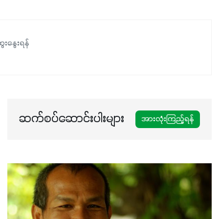
နှင့်ရေထိန်းနိုင်စွမ်းအားကောင်းလာခြင်းအပါအဝင်
အကျိုးကျေးဇူးများစွာကိုရရှိစေမှာဖြစ်ပါတယ်။ စပါးအပါအဝင်
နှံစားသီးနှံများ၊ပဲအမျိုးမျိုး၊ဟင်းသီးဟင်းရွက်နဲ့ ဥယျာဉ်ခြံသီးနှံ
ေးနွေးရန်
အားလုံးမှာ အသုံးပြုနိုင်တယ်ဆိုတော့ တစ်မျိုးတည်းနဲ့ အားလုံး
ပါဖက်(perfect)မယ့် စမတ်သီးစုံနော် အရွေးမမှားတာသေချာပြီ
မလို့ အတွေးမများဘဲ သီးနှံတိုင်းကြီးထွားအောင် ဖန်းလင့်ရဲ့ #စ
မတ်သီးစုံကို သုံးကြပါစို့....
ဆက်စပ်ဆောင်းပါးများ
အားလုံးကြည့်ရန်