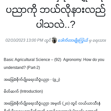
ပညာကို ဘယ်လိုနားလည်
ပါသလဲ..?
02/10/2023 13:00 PM တွင်
ဒေါက်တာမျိုးကြွယ်
မှ ရေးသား
Basic Agricultural Science – (92)  Agronomy: How do you 
understand? (Part-2)
အခြေခံစိုက်ပျိုးရေးသိပ္ပံပညာ - (၉၂) 
မိတ်ဆက် (Introduction) 
အခြေခံစိုက်ပျိုးရေးသိပ္ပံပညာ အမှတ် (၂၀) တွင် လယ်ယာသီးနှံ