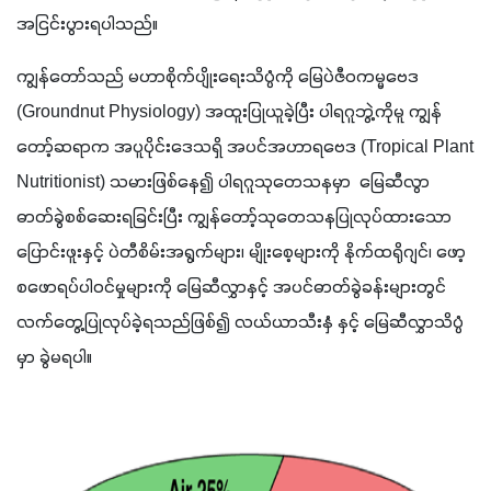
အငြင်းပွားရပါသည်။
ကျွန်တော်သည် မဟာစိုက်ပျိုးရေးသိပ္ပံကို မြေပဲဇီဝကမ္မဗေဒ 
(Groundnut Physiology) အထူးပြုယူခဲ့ပြီး ပါရဂူဘွဲ့ကိုမူ ကျွန်
တော့်ဆရာက အပူပိုင်းဒေသရှိ အပင်အဟာရဗေဒ (Tropical Plant 
Nutritionist) သမားဖြစ်နေ၍ ပါရဂူသုတေသနမှာ  မြေဆီလွာ 
ဓာတ်ခွဲစစ်ဆေးရခြင်းပြီး ကျွန်တော့်သုတေသနပြုလုပ်ထားသော 
ပြောင်းဖူးနှင့် ပဲတီစိမ်းအရွက်များ၊ မျိုးစေ့များကို နိုက်ထရိုဂျင်၊ ဖော့
စဖောရပ်ပါဝင်မှုများကို မြေဆီလွှာနှင့် အပင်ဓာတ်ခွဲခန်းများတွင် 
လက်တွေ့ပြုလုပ်ခဲ့ရသည်ဖြစ်၍ လယ်ယာသီးနှံ နှင့် မြေဆီလွှာသိပ္ပံ
မှာ ခွဲမရပါ။  