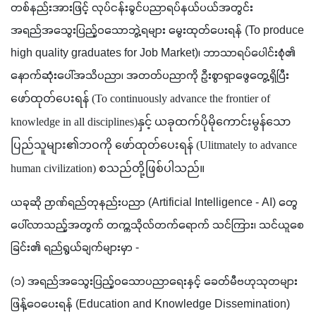
တစ်နည်းအားဖြင့် လုပ်ငန်းခွင်ပညာရပ်နယ်ပယ်အတွင်း 
အရည်အသွေးပြည့်ဝသောဘွဲ့ရများ မွေးထုတ်ပေးရန် (To produce 
high quality graduates for Job Market)၊ ဘာသာရပ်ပေါင်းစုံ၏ 
နောက်ဆုံးပေါ်အသိပညာ၊ အတတ်ပညာကို ဦးစွာရှာဖွေတွေ့ရှိပြီး
ဖော်ထုတ်ပေးရန် (To continuously advance the frontier of 
knowledge in all disciplines)နှင့် ယခုထက်ပိုမိုကောင်းမွန်သော 
ပြည်သူများ၏ဘဝကို ဖော်ထုတ်ပေးရန် (Ulitmately to advance 
human civilization) စသည်တို့ဖြစ်ပါသည်။
ယခုဆို ဉာဏ်ရည်တုနည်းပညာ (Artificial Intelligence - AI) တွေ
ပေါ်လာသည့်အတွက် တက္ကသိုလ်တက်ရောက် သင်ကြား၊ သင်ယူစေ
ခြင်း၏ ရည်ရွယ်ချက်များမှာ -
(၁) အရည်အသွေးပြည့်ဝသောပညာရေးနှင့် ခေတ်မီဗဟုသုတများ
ဖြန့်ဝေပေးရန် (Education and Knowledge Dissemination) 