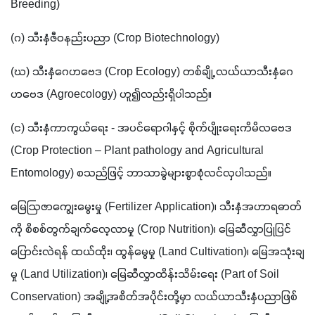
Breeding)
(ဂ) သီးနှံဇီဝနည်းပညာ (Crop Biotechnology)
(ဃ) သီးနှံဂေဟဗေဒ (Crop Ecology) တစ်ချို့ လယ်ယာသီးနှံဂေ
ဟဗေဒ (Agroecology) ဟူ၍လည်းရှိပါသည်။
(င) သီးနှံကာကွယ်ရေး - အပင်ရောဂါနှင့် စိုက်ပျိုးရေးကိမိလဗေဒ 
(Crop Protection – Plant pathology and Agricultural 
Entomology) စသည်ဖြင့် ဘာသာခွဲများစွာစုံလင်လှပါသည်။ 
မြေဩဇာကျွေးမွေးမှု (Fertilizer Application)၊ သီးနှံအဟာရဓာတ်
ကို စိစစ်တွက်ချက်လေ့လာမှု (Crop Nutrition)၊ မြေဆီလွှာပြုပြင်
ပြောင်းလဲရန် ထယ်ထိုး၊ ထွန်မွေမှု (Land Cultivation)၊ မြေအသုံးချ
မှု (Land Utilization)၊ မြေဆီလွှာထိန်းသိမ်းရေး (Part of Soil 
Conservation) အချို့အစိတ်အပိုင်းတို့မှာ လယ်ယာသီးနှံပညာဖြစ်