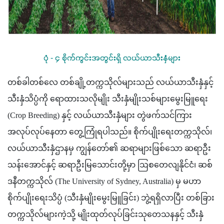
ပုံ - ၄ စိုက်ကွင်းအတွင်းရှိ လယ်ယာသီးနှံများ
တစ်ခါတစ်လေ တစ်ချို့တက္ကသိုလ်များသည် လယ်ယာသီးနှံနှင့် 
သီးနှံသိပ္ပံကို ရောထားသလိုမျိုး သီးနှံမျိုးသစ်များမွေးမြူရေး 
(Crop Breeding) နှင့် လယ်ယာသီးနှံများ တွဲဖက်သင်ကြား 
အလုပ်လုပ်နေတာ တွေ့ကြုံရပါသည်။ စိုက်ပျိုးရေးတက္ကသိုလ်၊ 
လယ်ယာသီးနှံဌာနမှ ကျွန်တော်၏ ဆရာများဖြစ်သော ဆရာဦး
သန်းအောင်နှင့် ဆရာဦးမြသောင်းတို့မှာ ဩစတေလျနိုင်ငံ၊ ဆစ်
ဒနီတက္ကသိုလ် (The University of Sydney, Australia) မှ မဟာ
စိုက်ပျိုးရေးသိပ္ပံ (သီးနှံမျိုးမွေးမြူခြင်း) ဘွဲ့ရရှိလာပြီး တစ်ခြား 
တက္ကသိုလ်များကဲ့သို့ မျိုးထုတ်လုပ်ခြင်းသုတေသနနှင့် သီးနှံ