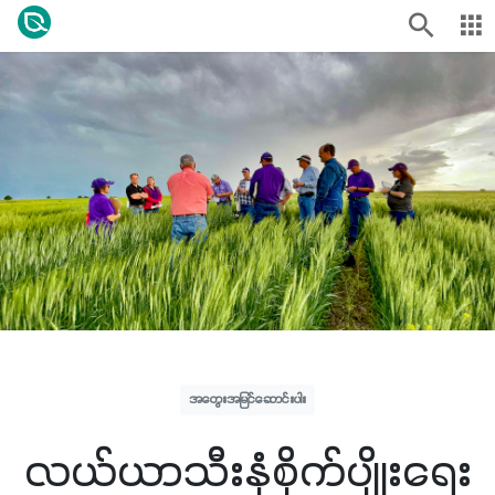
အတွေးအမြင်ဆောင်းပါး
လယ်ယာသီးနှံစိုက်ပျိုးရေး