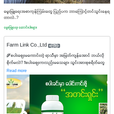
မွေးမြူရေးအစာကုန်ကြမ်းတွေ ပြည်ပက ဘာကြောင့်တင်သွင်းနေရ
တာလဲ..?
မွေးမြူရေး ဆောင်းပါးများ
Farm Link Co.,Ltd
ကြော်ငြာ
🌾စပါးဈေးမကောင်းတဲ့ ရာသီမှာ အမြတ်ကျန်အောင် ဘယ်လို
စိုက်မလဲ⁉️ ❗စပါးဈေးကလည်းမသေချာ၊ သွင်းအားစုစရိတ်တွေ
ကလည်း တက်နေတဲ့ဒီလိုအချိန်မှာ သွင်းအားစုဖိုးကို လျှော့ချပြီး
Read more
အထွက်နှုန်းကို ထိန်းထားနိုင်မှ ဦးကြီးတို့ အဆင်ပြေမှာနော် ✔️ဒါ
ကြောင့် ကိုယ်သုံးသမျှ ကိုယ့်အတွက်အကျိုးရစေမယ့်
အရည်အသွေးစိတ်ချရတဲ့ သွင်းအားစုပစ္စည်းတွေကိုပဲ ရွေးချယ်
သုံးသင့်ပါတယ်။