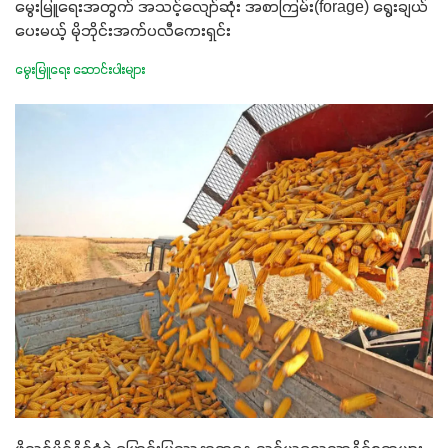
မွေးမြူရေးအတွက် အသင့်လျော်ဆုံး အစာကြမ်း(forage) ရွေးချယ်
ပေးမယ့် မိုဘိုင်းအက်ပလီကေးရှင်း
မွေးမြူရေး ဆောင်းပါးများ