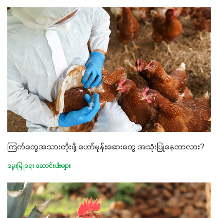
ကြက်တွေအသားတိုးဖို့ ဟော်မုန်းဆေးတွေ အသုံးပြုနေတာလား?
မွေးမြူရေး ဆောင်းပါးများ