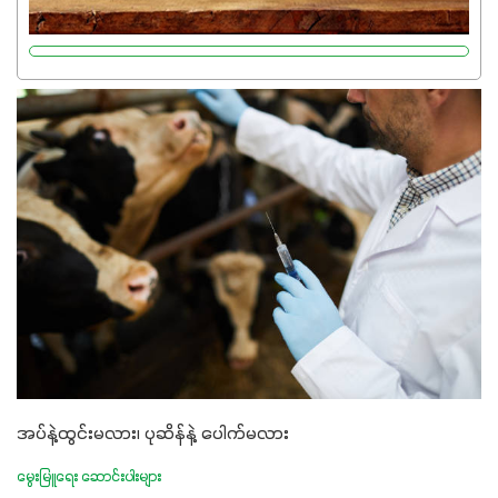
လုပ်ငန်းစဉ်များကိုလည်း အားပေးပါတယ်။ လုံလောက်တဲ့
Potassium 8%က အပင်ရဲ့ ရောဂါဒဏ်၊ရာသီဥတုဒဏ်ခံနိုင်ရည်
ရှိမှုကို မြင့်တက်စေပြီး အသီးအရည်အသွေး၊ အရွယ်အစားနဲ့
အရသာ ပိုမိုကောင်းမွန်စေဖို့အတွက် လိုအပ်တဲ့အာဟာရဓာတ်
ဖြစ်ပါတယ်။ ဟူးမစ်အက်စစ်ပါဝင်ပေါင်းစပ်ထားတဲ့အတွက်
အာဟာရဓာတ်စုပ်ယူမှုကောင်းမွန်လာခြင်း၊မြေဆီလွှာဖွဲ့စည်းပုံ
နှင့်ရေထိန်းနိုင်စွမ်းအားကောင်းလာခြင်းအပါအဝင်
အကျိုးကျေးဇူးများစွာကိုရရှိစေမှာဖြစ်ပါတယ်။ စပါးအပါအဝင်
နှံစားသီးနှံများ၊ပဲအမျိုးမျိုး၊ဟင်းသီးဟင်းရွက်နဲ့ ဥယျာဉ်ခြံသီးနှံ
အားလုံးမှာ အသုံးပြုနိုင်တယ်ဆိုတော့ တစ်မျိုးတည်းနဲ့ အားလုံး
ပါဖက်(perfect)မယ့် စမတ်သီးစုံနော် အရွေးမမှားတာသေချာပြီ
မလို့ အတွေးမများဘဲ သီးနှံတိုင်းကြီးထွားအောင် ဖန်းလင့်ရဲ့ #စ
မတ်သီးစုံကို သုံးကြပါစို့....
အပ်နဲ့ထွင်းမလား၊ ပုဆိန်နဲ့ ပေါက်မလား
မွေးမြူရေး ဆောင်းပါးများ