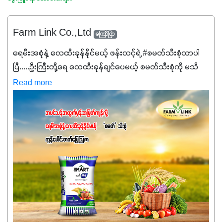
Farm Link Co.,Ltd
ကြော်ငြာ
ရေမီးအစုံနဲ့ လေထီးခုန်နိုင်မယ့် ဖန်းလင့်ရဲ့ #စမတ်သီးစုံလာပါ
ပြီ.....ဦးကြီးတို့ရေ ‌လေထီးခုန်ချင်ပေမယ့် စမတ်သီးစုံကို မသိ
သေးရင်တော့ ဒီစာလေးကို ဆက်ဖတ်‌ပေးပါ #စမတ်သီးစုံဆိုတာ
Read more
အပင်တိုင်းအတွက် အဓိကအာဟာရNPK (19:7:8)နဲ့ #ဟူးမစ်
အက်စစ်တို့ အချိုးကျ ပေါင်းစပ်ထားတဲ့ ကွန်ပေါင်း
ဓာတ်မြေဩဇာဖြစ်ပါတယ်။ အဓိကအကျိုးကျေးဇူးတွေအနေနဲ့
ကတော့ နိုက်ထရိုဂျင် 19%ပါဝင်တဲ့အတွက် ကလိုရိုဖီးလ်ဖွဲ့စည်း
မှုကို အားပေးကာ သီးနှံပင်များ၏အရွက်များစိမ်းလန်းသန်စွမ်း
ပြီး အစာချက်လုပ်မှုအားကောင်းစေပါတယ်။ အပင်၏ပင်ပိုင်း
ကြီးထွားမှုကို တိုးမြင့်စေကာ အပင်သန်၍ အကြီးမြန်စေပါတယ်။
သင့်တော်တဲ့ Phosphorus 7%ပါဝင်မှုကြောင့် အပင်ရဲ့ အမြစ်
ဖွဲ့စည်းတည်ဆောက်မှုကို ပို၍သန်မာလာအောင် အားပေးပါ
တယ်။ ဒါ့အပြင် ပန်းပွင့်ခြင်း၊အသီးသီးခြင်း၊အစေ့တည်ခြင်း