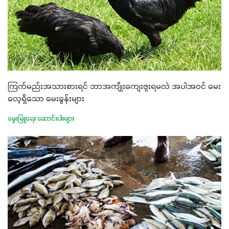
ကြက်မည်းအသားစားရင် ဘာအကျိုးကျေးဇူးရမလဲ အပါအဝင် မေး
လေ့ရှိသော မေးခွန်းများ
မွေးမြူရေး ဆောင်းပါးများ