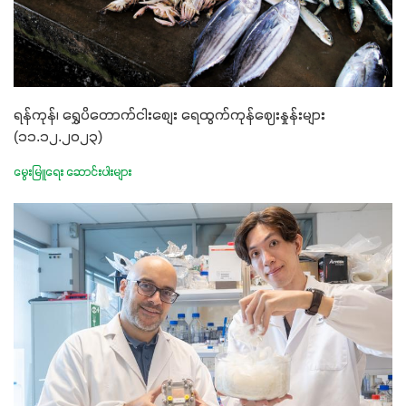
ရန်ကုန်၊ ရွှေပိတောက်ငါးစျေး ရေထွက်ကုန်ဈေးနှုန်းများ
(၁၁.၁၂.၂၀၂၃)
မွေးမြူရေး ဆောင်းပါးများ