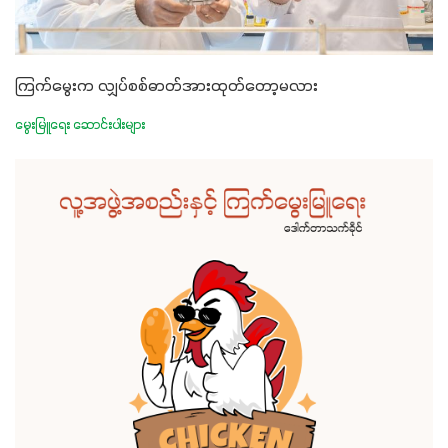
ကြက်မွေးက လျှပ်စစ်ဓာတ်အားထုတ်တော့မလား
မွေးမြူရေး ဆောင်းပါးများ