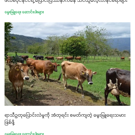
ဖိလစ်ပိုင်နိုင်ငံရဲ့ ပြောင်းပြဿနာကနေ သင်ယူလေ့လာနိုင်စရာများ
မွေးမြူရေး ဆောင်းပါးများ
ရာသီဥတုပြောင်းလဲမှုကို အံတုရင်း စမတ်ကျတဲ့ မွေးမြူရေးသမား
ဖြစ်ဖို့
မွေးမြူရေး ဆောင်းပါးများ