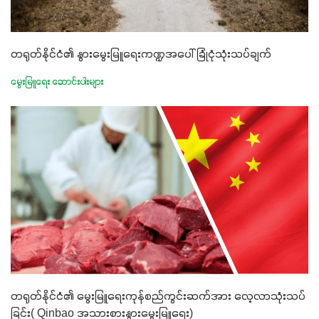
တရုတ်နိုင်ငံ၏ နွားမွေးမြူရေးကဏ္ဍအပေါ် ခြုံငုံသုံးသပ်ချက်
မွေးမြူရေး ဆောင်းပါးများ
တရုတ်နိုင်ငံ၏ မွေးမြူရေးကုန်စည်ကွင်းဆက်အား လေ့လာသုံးသပ်
ခြင်း( Qinbao အသားစားနွားမွေးမြူရေး)