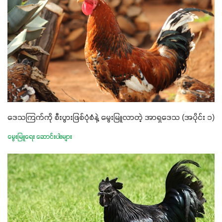
ဒေသကြက်ကို စီးပွားဖြစ်ပုံစံနဲ့ မွေးမြူလာတဲ့ အာရှဒေသ (အပိုင်း ၁)
မွေးမြူရေး ဆောင်းပါးများ