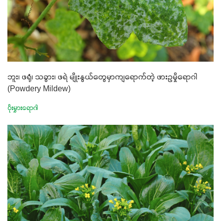
ဘူး၊ ဖရုံ၊ သခွား၊ ဖရဲ မျိုးနွယ်တွေမှာကျရောက်တဲ့ ဖားဥမှိုရောဂါ
(Powdery Mildew)
ပိုးမွှားရောဂါ