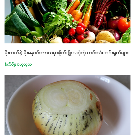
မိုးလယ်နဲ့ မိုးနှောင်းကာလမှာစိုက်ပျိုးသင့်တဲ့ ဟင်းသီးဟင်းရွက်များ
စိုက်ပျိုး ဗဟုသုတ