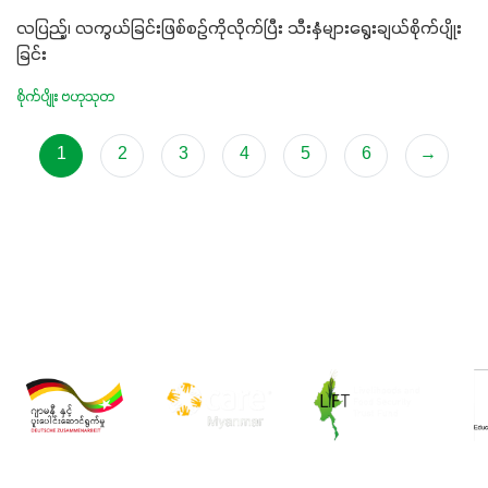
လပြည့်၊ လကွယ်ခြင်းဖြစ်စဉ်ကိုလိုက်ပြီး သီးနှံများရွေးချယ်စိုက်ပျိုး
ခြင်း
စိုက်ပျိုး ဗဟုသုတ
1
2
3
4
5
6
→