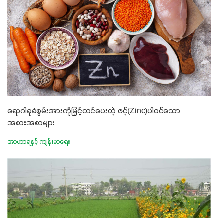
ရောဂါခုခံစွမ်းအားကိုမြှင့်တင်ပေးတဲ့ ဇင့်(Zinc)ပါဝင်သော
အစားအစာများ
အာဟာရနှင့် ကျန်းမာရေး