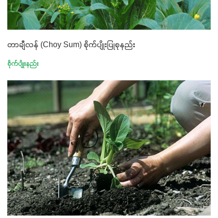
တာချီလန် (Choy Sum) စိုက်ပျိုးပြုစုနည်း
စိုက်ပျိုးနည်း