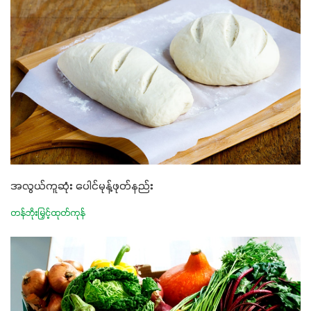
အလွယ်ကူဆုံး ပေါင်မုန့်ဖုတ်နည်း
တန်ဘိုးမြှင့်ထုတ်ကုန်