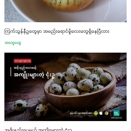
ကြက်သွန်နီဥတွေမှာ အမည်းရောင်မှိုလေးတွေရှိနေပြီလား
အထွေထွေ
အဖိုးနည်းပေမယ့် အကျိုးများတဲ့ ငုံးဥ