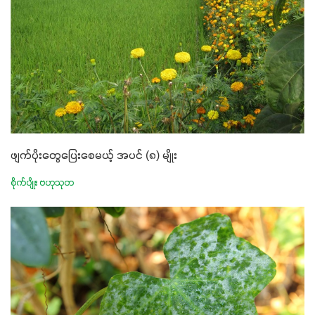
ဖျက်ပိုးတွေပြေးစေမယ့် အပင် (၈) မျိုး
စိုက်ပျိုး ဗဟုသုတ