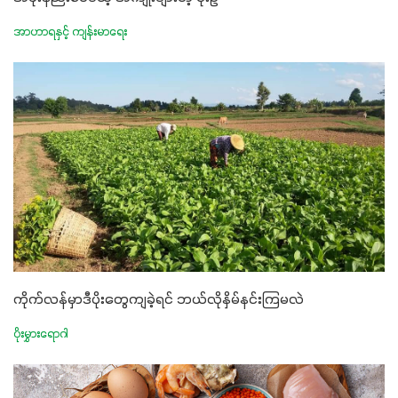
အာဟာရနှင့် ကျန်းမာရေး
ကိုက်လန်မှာဒီပိုးတွေကျခဲ့ရင် ဘယ်လိုနှိမ်နင်းကြမလဲ
ပိုးမွှားရောဂါ