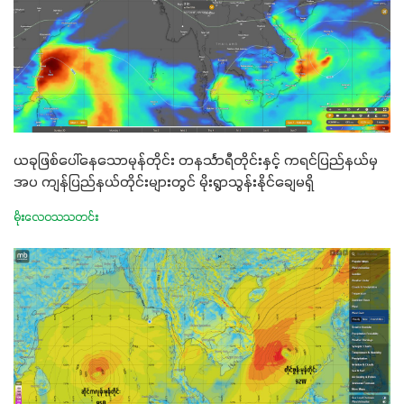
ယခုဖြစ်ပေါ်နေသောမုန်တိုင်း တနင်္သာရီတိုင်းနှင့် ကရင်ပြည်နယ်မှ
အပ ကျန်ပြည်နယ်တိုင်းများတွင် မိုးရွာသွန်းနိုင်ချေမရှိ
မိုးလေဝသသတင်း