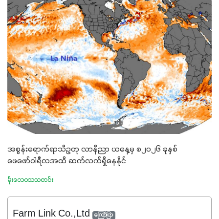
အစွန်းရောက်ရာသီဥတု လာနီညာ ယနေ့မှ စ၂၀၂၆ ခုနှစ်
ဖေဖော်ဝါရီလအထိ ဆက်လက်ရှိနေနိုင်
မိုးလေဝသသတင်း
Farm Link Co.,Ltd
ကြော်ငြာ