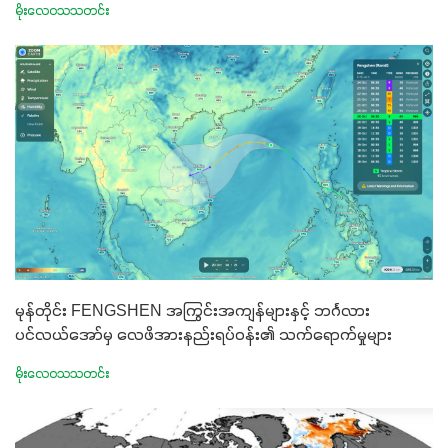
မိုးလေဝသသတင်း
မုန်တိုင်း FENGSHEN အကြွင်းအကျန်များနှင့် ဘင်္ဂလား
ပင်လယ်အော်မှ လေဖိအားနည်းရပ်ဝန်း၏ သက်ရောက်မှုများ
မိုးလေဝသသတင်း