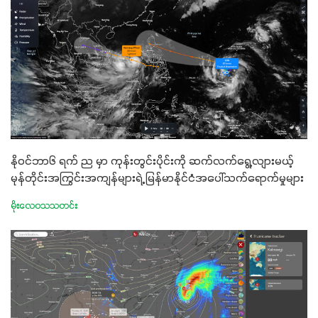
နိုဝင်ဘာ၆ ရက် ည မှာ ကုန်းတွင်းပိုင်းကို ဆက်လက်ရွေ့လျားမယ့်
မုန်တိုင်းအကြွင်းအကျန်များရဲ့ မြန်မာနိုင်ငံအပေါ်သက်ရောက်မှုများ
မိုးလေဝသသတင်း