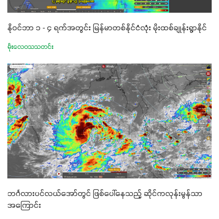
နိုဝင်ဘာ ၁ - ၄ ရက်အတွင်း မြန်မာတစ်နိုင်ငံလုံး မိုးထစ်ချုန်းရွာနိုင်
မိုးလေဝသသတင်း
ဘင်္ဂလားပင်လယ်အော်တွင် ဖြစ်ပေါ်နေသည့် ဆိုင်ကလုန်းမွန်သာ
အကြောင်း