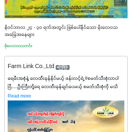
နိုဝင်ဘာလ ၂၄ - ၃၀ ရက်အတွင်း ဖြစ်ပေါ်နိုင်သော မိုးလေဝသ
အခြေအနေများ
မိုးလေဝသသတင်း
Farm Link Co.,Ltd
ကြော်ငြာ
ရေမီးအစုံနဲ့ လေထီးခုန်နိုင်မယ့် ဖန်းလင့်ရဲ့ #စမတ်သီးစုံလာပါ
ပြီ.....ဦးကြီးတို့ရေ ‌လေထီးခုန်ချင်ပေမယ့် စမတ်သီးစုံကို မသိ
သေးရင်တော့ ဒီစာလေးကို ဆက်ဖတ်‌ပေးပါ #စမတ်သီးစုံဆိုတာ
Read more
အပင်တိုင်းအတွက် အဓိကအာဟာရNPK (19:7:8)နဲ့ #ဟူးမစ်
အက်စစ်တို့ အချိုးကျ ပေါင်းစပ်ထားတဲ့ ကွန်ပေါင်း
ဓာတ်မြေဩဇာဖြစ်ပါတယ်။ အဓိကအကျိုးကျေးဇူးတွေအနေနဲ့
ကတော့ နိုက်ထရိုဂျင် 19%ပါဝင်တဲ့အတွက် ကလိုရိုဖီးလ်ဖွဲ့စည်း