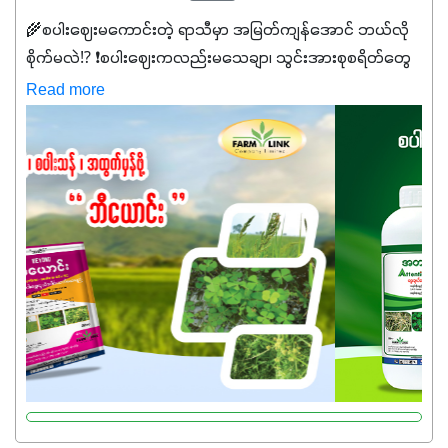
🌾စပါးဈေးမကောင်းတဲ့ ရာသီမှာ အမြတ်ကျန်အောင် ဘယ်လို
စိုက်မလဲ⁉️ ❗စပါးဈေးကလည်းမသေချာ၊ သွင်းအားစုစရိတ်တွေ
ကလည်း တက်နေတဲ့ဒီလိုအချိန်မှာ သွင်းအားစုဖိုးကို လျှော့ချပြီး
Read more
အထွက်နှုန်းကို ထိန်းထားနိုင်မှ ဦးကြီးတို့ အဆင်ပြေမှာနော် ✔️ဒါ
ကြောင့် ကိုယ်သုံးသမျှ ကိုယ့်အတွက်အကျိုးရစေမယ့်
အရည်အသွေးစိတ်ချရတဲ့ သွင်းအားစုပစ္စည်းတွေကိုပဲ ရွေးချယ်
သုံးသင့်ပါတယ်။