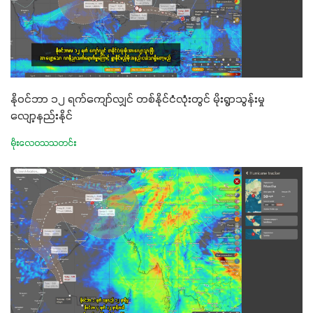
နိုဝင်ဘာ ၁၂ ရက်ကျော်လျှင် တစ်နိုင်ငံလုံးတွင် မိုးရွာသွန်းမှု
လျော့နည်းနိုင်
မိုးလေဝသသတင်း