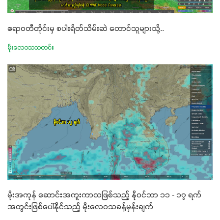
ပါဖက်(perfect)မယ့် စမတ်သီးစုံနော် အရွေးမမှားတာသေချာပြီ
မလို့ အတွေးမများဘဲ သီးနှံတိုင်းကြီးထွားအောင် ဖန်းလင့်ရဲ့ #စ
ဧရာဝတီတိုင်းမှ စပါးရိတ်သိမ်းဆဲ တောင်သူများသို့..
မတ်သီးစုံကို သုံးကြပါစို့....
မိုးလေဝသသတင်း
မိုးအကုန် ဆောင်းအကူးကာလဖြစ်သည့် နိုဝင်ဘာ ၁၁ - ၁၇ ရက်
အတွင်းဖြစ်ပေါ်နိုင်သည့် မိုးလေဝသခန့်မှန်းချက်