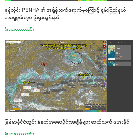
မုန်တိုင်း PENHA ၏ အရှိန်သက်ရောက်မှုကြောင့် ရှမ်းပြည်နယ်
အရှေ့ပိုင်းတွင် မိုးရွာသွန်းနိုင်
မိုးလေဝသသတင်း
မြန်မာနိုင်ငံတွင်း နံနက်အစောပိုင်းအချိန်များ ဆက်လက် အေးနိုင်
မိုးလေဝသသတင်း