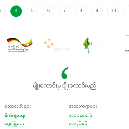
3
4
5
6
7
8
9
10
.
မျိုးကောင်းမှ ပျိုးကောင်းမည်
ဆောင်းပါးများ
အထူးကဏ္ဍများ
စိုက်ပျိုးရေး
အမေးအဖြေ
မွေးမြူရေး
စာအုပ်စင်