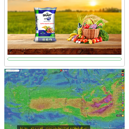
မှုကို အားပေးကာ သီးနှံပင်များ၏အရွက်များစိမ်းလန်းသန်စွမ်း
ပြီး အစာချက်လုပ်မှုအားကောင်းစေပါတယ်။ အပင်၏ပင်ပိုင်း
ကြီးထွားမှုကို တိုးမြင့်စေကာ အပင်သန်၍ အကြီးမြန်စေပါတယ်။
သင့်တော်တဲ့ Phosphorus 7%ပါဝင်မှုကြောင့် အပင်ရဲ့ အမြစ်
ဖွဲ့စည်းတည်ဆောက်မှုကို ပို၍သန်မာလာအောင် အားပေးပါ
တယ်။ ဒါ့အပြင် ပန်းပွင့်ခြင်း၊အသီးသီးခြင်း၊အစေ့တည်ခြင်း
လုပ်ငန်းစဉ်များကိုလည်း အားပေးပါတယ်။ လုံလောက်တဲ့
Potassium 8%က အပင်ရဲ့ ရောဂါဒဏ်၊ရာသီဥတုဒဏ်ခံနိုင်ရည်
ရှိမှုကို မြင့်တက်စေပြီး အသီးအရည်အသွေး၊ အရွယ်အစားနဲ့
အရသာ ပိုမိုကောင်းမွန်စေဖို့အတွက် လိုအပ်တဲ့အာဟာရဓာတ်
ဖြစ်ပါတယ်။ ဟူးမစ်အက်စစ်ပါဝင်ပေါင်းစပ်ထားတဲ့အတွက်
အာဟာရဓာတ်စုပ်ယူမှုကောင်းမွန်လာခြင်း၊မြေဆီလွှာဖွဲ့စည်းပုံ
နှင့်ရေထိန်းနိုင်စွမ်းအားကောင်းလာခြင်းအပါအဝင်
အကျိုးကျေးဇူးများစွာကိုရရှိစေမှာဖြစ်ပါတယ်။ စပါးအပါအဝင်
နှံစားသီးနှံများ၊ပဲအမျိုးမျိုး၊ဟင်းသီးဟင်းရွက်နဲ့ ဥယျာဉ်ခြံသီးနှံ
အားလုံးမှာ အသုံးပြုနိုင်တယ်ဆိုတော့ တစ်မျိုးတည်းနဲ့ အားလုံး