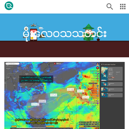
မိုးလေဝသသတင်း