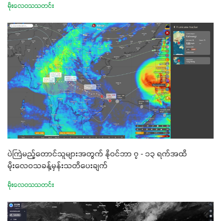
မိုးလေဝသသတင်း
ပဲကြဲမည့်တောင်သူများအတွက် နိုဝင်ဘာ ၇ - ၁၃ ရက်အထိ
မိုးလေဝသခန့်မှန်းသတိပေးချက်
မိုးလေဝသသတင်း