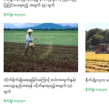
ပြုပြင်ပေးရမည့် အချက် (၉) ချက်
စိုက်ပျိုး ဗဟုသုတ
တိုက်ရိုက်မျိုးစေ့ချခြင်းကြောင့် စပါးအထွက်နှုန်း
စိုက်ပျိုးသု
မလျော့နည်းစေရန် လိုက်နာရမည့်အချက် (၃)
စိုက်ပျိုး ဗဟုသုတ
ချက်
စိုက်ပျိုး ဗဟုသုတ