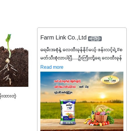
Farm Link Co.,Ltd
ကြော်ငြာ
ရေမီးအစုံနဲ့ လေထီးခုန်နိုင်မယ့် ဖန်းလင့်ရဲ့ #စ
မတ်သီးစုံလာပါပြီ.....ဦးကြီးတို့ရေ ‌လေထီးခုန်
ချင်ပေမယ့် စမတ်သီးစုံကို မသိသေးရင်တော့
Read more
ဒီစာလေးကို ဆက်ဖတ်‌ပေးပါ #စမတ်သီးစုံဆို
တာ အပင်တိုင်းအတွက် အဓိက
အာဟာရNPK (19:7:8)နဲ့ #ဟူးမစ်အက်စစ်
ိုးထားတဲ့
တို့ အချိုးကျ ပေါင်းစပ်ထားတဲ့ ကွန်ပေါင်း
ဓာတ်မြေဩဇာဖြစ်ပါတယ်။ အဓိက
အကျိုးကျေးဇူးတွေအနေနဲ့ကတော့ နိုက်ထရို
ဂျင် 19%ပါဝင်တဲ့အတွက် ကလိုရိုဖီးလ်ဖွဲ့စည်း