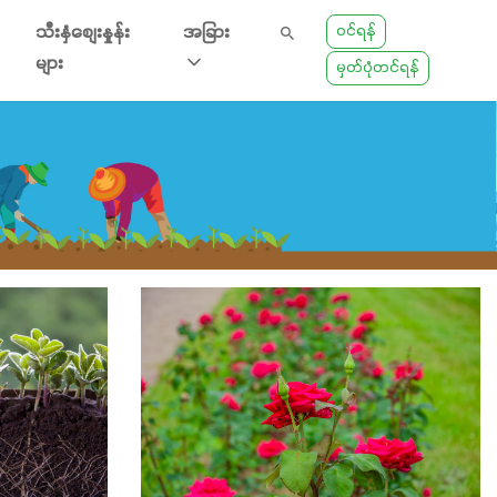
ဝင်ရန်
သီးနှံစျေးနှုန်း
အခြား
များ
မှတ်ပုံတင်ရန်