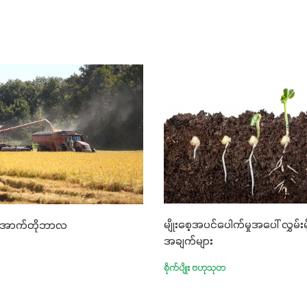
မျိုးစေ့အပင်ပေါက်မှုအပေါ် လွှမ်းမ
တ အောက်တိုဘာလ
အချက်များ
စိုက်ပျိုး ဗဟုသုတ