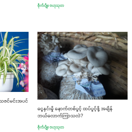
စိုက်ပျိုး ဗဟုသုတ
် သဇင်မင်းအပင်
ငွေနှင်းမှို နောက်တစ်ပွင့် ထပ်ပွင့်ဖို့ အချိန်
ဘယ်လောက်ကြာသလဲ?
စိုက်ပျိုး ဗဟုသုတ