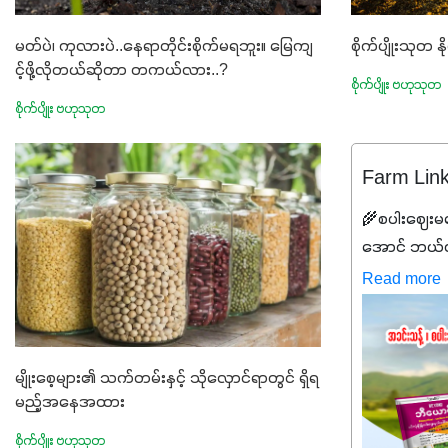
စိုက်ပျိုးသုတ 
မတ်ပဲ၊ ကုလားပဲ..နေရာတိုင်းစိုက်မရဘူး။ မြေကျ
င့်ဖို့လိုတယ်ဆိုတာ တကယ်လား..?
စိုက်ပျိုး ဗဟုသုတ
စိုက်ပျိုး ဗဟုသုတ
Farm Lin
🌾စပါးဈေးမက
အောင် ဘယ်လိ
လည်းမသေချာ
Read more
လည်း တက်နေတ
ဖိုးကို လျှော့
နိုင်မှ ဦးကြီ
မျိုးစေ့များ၏ သက်တမ်းနှင့် သိုလှောင်ရာတွင် ရှိရ
ကြောင့် ကိုယ
မည့်အနေအထား
စေမယ့် အရည
စိုက်ပျိုး ဗဟုသုတ
စုပစ္စည်းတွေ