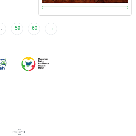
မှုကို အားပေးကာ သီးနှံပင်များ၏အရွက်များ
စိမ်းလန်းသန်စွမ်းပြီး အစာချက်လုပ်မှု
အားကောင်းစေပါတယ်။ အပင်၏ပင်ပိုင်းကြီး
ထွားမှုကို တိုးမြင့်စေကာ အပင်သန်၍ အကြီး
..
59
60
→
မြန်စေပါတယ်။ သင့်တော်တဲ့ Phosphorus
7%ပါဝင်မှုကြောင့် အပင်ရဲ့ အမြစ်ဖွဲ့စည်း
တည်ဆောက်မှုကို ပို၍သန်မာလာအောင်
အားပေးပါတယ်။ ဒါ့အပြင် ပန်းပွင့်ခြင်း၊
အသီးသီးခြင်း၊အစေ့တည်ခြင်းလုပ်ငန်းစဉ်
များကိုလည်း အားပေးပါတယ်။ လုံလောက်တဲ့
Potassium 8%က အပင်ရဲ့ ရောဂါဒဏ်၊
ရာသီဥတုဒဏ်ခံနိုင်ရည်ရှိမှုကို မြင့်တက်စေပြီး
အသီးအရည်အသွေး၊ အရွယ်အစားနဲ့
အရသာ ပိုမိုကောင်းမွန်စေဖို့အတွက် လိုအပ်
တဲ့အာဟာရဓာတ်ဖြစ်ပါတယ်။ ဟူးမစ်အက်စစ်
ပါဝင်ပေါင်းစပ်ထားတဲ့အတွက် အာဟာရဓာတ်
အခြား