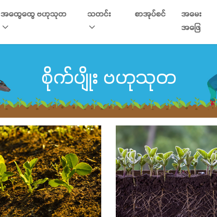
အထွေထွေ ဗဟုသုတ
သတင်း
စာအုပ်စင်
အမေး
အဖြေ
စိုက်ပျိုး ဗဟုသုတ