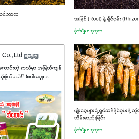
နိုဝင်ဘာလ
အမြစ် (Root) နဲ့ ရိုင်ဇုမ်း (Rh
စိုက်ပျိုး ဗဟုသုတ
k Co.,Ltd
ကြော်ငြာ
ောင်းတဲ့ ရာသီမှာ အမြတ်ကျန်
ုစိုက်မလဲ⁉️ ❗စပါးဈေးက
၊ သွင်းအားစုစရိတ်တွေက
ဲ့ဒီလိုအချိန်မှာ သွင်းအားစု
ချပြီး အထွက်နှုန်းကို ထိန်းထား
မျိုးစေ့များရဲ့ ရှင်သန်နိုင်စွမ်းနဲ့ သ
းတို့ အဆင်ပြေမှာနော် ✔️ဒါ
သိမ်းဆည်းခြင်း
်သုံးသမျှ ကိုယ့်အတွက်အကျိုးရ
်အသွေးစိတ်ချရတဲ့ သွင်းအား
စိုက်ပျိုး ဗဟုသုတ
ကိုပဲ ရွေးချယ်သုံးသင့်ပါတယ်။