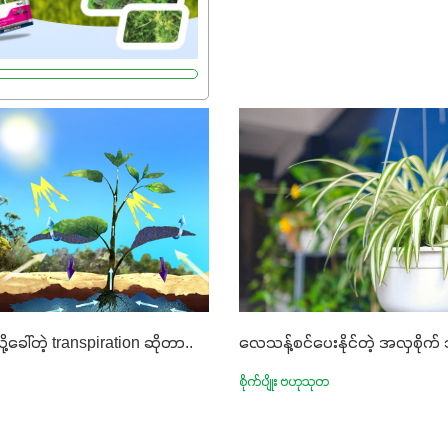
ို့ခေါ်တဲ့ transpiration ဆိုတာ..
လေသန့်စင်ပေးနိုင်တဲ့ အလှစိုက
စိုက်ပျိုး ဗဟုသုတ