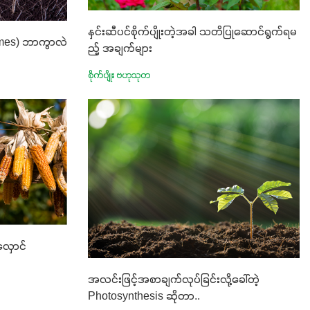
နှင်းဆီပင်စိုက်ပျိုးတဲ့အခါ သတိပြုဆောင်ရွက်ရမ
izomes) ဘာကွာလဲ
ည့် အချက်များ
စိုက်ပျိုး ဗဟုသုတ
ိုလှောင်
အလင်းဖြင့်အစာချက်လုပ်ခြင်းလို့ခေါ်တဲ့
Photosynthesis ဆိုတာ..