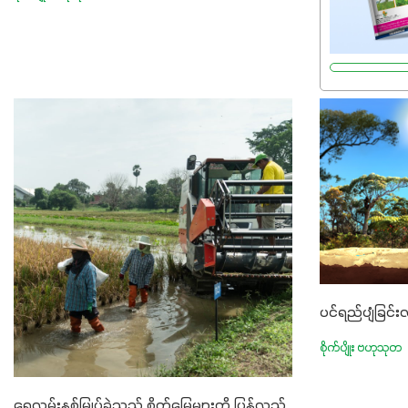
ပင်ရည်ပျံခြင်းလ
စိုက်ပျိုး ဗဟုသုတ
ရေလွှမ်းနစ်မြုပ်ခဲ့သည့် စိုက်မြေများကို ပြန်လည်